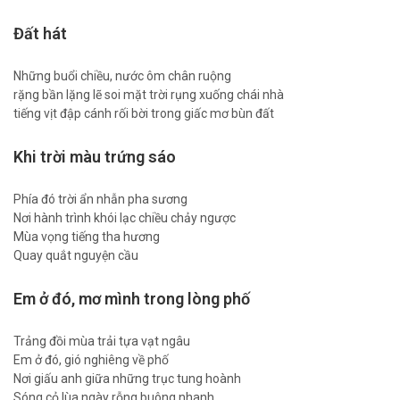
Đất hát
Những buổi chiều, nước ôm chân ruộng
rặng bần lặng lẽ soi mặt trời rụng xuống chái nhà
tiếng vịt đập cánh rối bời trong giấc mơ bùn đất
Khi trời màu trứng sáo
Phía đó trời ẩn nhẫn pha sương
Nơi hành trình khói lạc chiều chảy ngược
Mùa vọng tiếng tha hương
Quay quắt nguyện cầu
Em ở đó, mơ mình trong lòng phố
Trảng đồi mùa trải tựa vạt ngâu
Em ở đó, gió nghiêng về phố
Nơi giấu anh giữa những trục tung hoành
Sóng cỏ lùa ngày rỗng buông nhanh