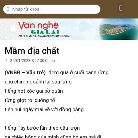
Lăng kính văn nghệ
Nghệ thuật
Bút ký – Phóng sự – Nhân vật
Nghiên cứu – Phê bình
Đời sống văn nghệ
Mầm địa chất
25/01/2023 8:27:00 Chiều
(VNBĐ – Văn trẻ).
đêm qua ở cuối cánh rừng
chú chim ngoảnh lại sau lưng
tiếng hót xóc gai bồ quân
từng giọt rơi xuống tổ
tiễn núi ngày mai về với đồng bằng
tiếng Tày bước lần theo câu lượn
cả chiếc bóng của mình cũng bỏ em mà đi