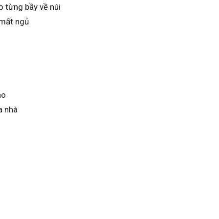
o từng bầy về núi
 mất ngủ
ao
a nhà
m