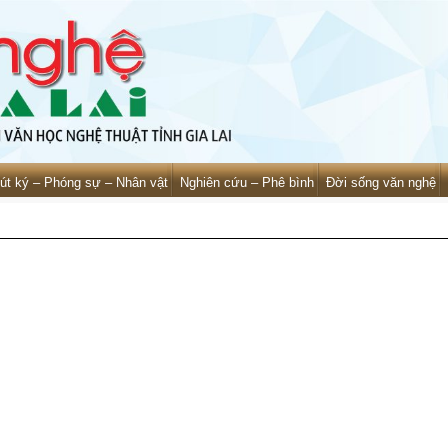
út ký – Phóng sự – Nhân vật
Nghiên cứu – Phê bình
Đời sống văn nghệ