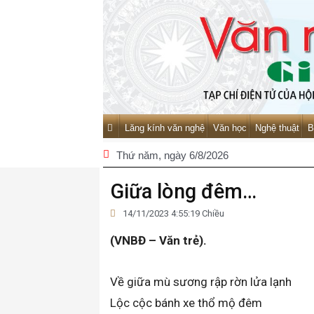
Lăng kính văn nghệ
Văn học
Nghệ thuật
B
Thứ năm
, ngày 6/8/2026
Giữa lòng đêm…
14/11/2023 4:55:19 Chiều
(VNBĐ – Văn trẻ).
Về giữa mù sương rập rờn lửa lạnh
Lộc cộc bánh xe thổ mộ đêm