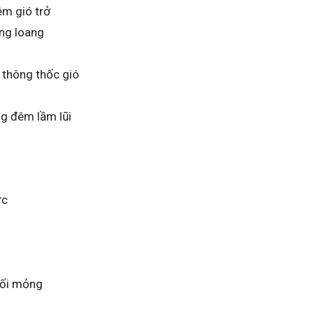
êm gió trở
ơng loang
 thông thốc gió
g đêm lầm lũi
ức
gối mỏng