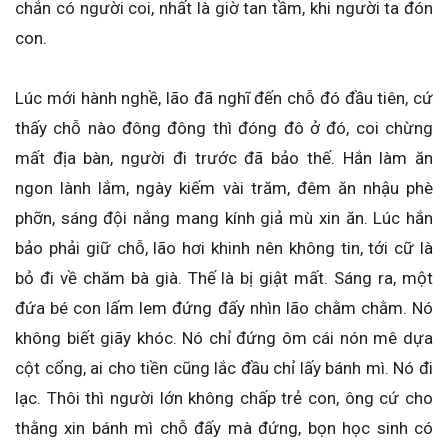
chắn có người coi, nhất là giờ tan tầm, khi người ta đón
con.
Lúc mới hành nghề, lão đã nghĩ đến chỗ đó đầu tiên, cứ
thấy chỗ nào đông đông thì đóng đô ở đó, coi chừng
mất địa bàn, người đi trước đã bảo thế. Hắn làm ăn
ngon lành lắm, ngày kiếm vài trăm, đêm ăn nhậu phè
phỡn, sáng đội nắng mang kính giả mù xin ăn. Lúc hắn
bảo phải giữ chỗ, lão hơi khinh nên không tin, tới cữ là
bỏ đi về chăm bà già. Thế là bị giật mất. Sáng ra, một
đứa bé con lấm lem đứng đấy nhìn lão chằm chằm. Nó
không biết giãy khóc. Nó chỉ đứng ôm cái nón mê dựa
cột cổng, ai cho tiền cũng lắc đầu chỉ lấy bánh mì. Nó đi
lạc. Thôi thì người lớn không chấp trẻ con, ông cứ cho
thằng xin bánh mì chỗ đấy mà đứng, bọn học sinh có