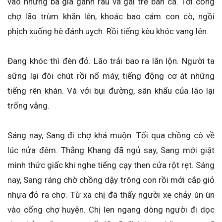
vào những bà già gánh rau và gái trẻ bán cá. Tới cổng
chợ lão trùm khăn lên, khoác bao cám con cò, ngồi
phịch xuống hè đánh uỵch. Rồi tiếng kêu khóc vang lên.
Đang khóc thì đèn đỏ. Lão trải bao ra lăn lộn. Người ta
sững lại đôi chút rồi nổ máy, tiếng động cơ át những
tiếng rên khàn. Và với bụi đường, sân khấu của lão lại
trống vắng.
Sáng nay, Sang đi chợ khá muộn. Tối qua chồng cô về
lúc nửa đêm. Thằng Khang đã ngủ say, Sang mới giật
mình thức giấc khi nghe tiếng cạy then cửa rột rẹt. Sáng
nay, Sang ráng chờ chồng dậy trông con rồi mới cắp giỏ
nhựa đỏ ra chợ. Từ xa chị đã thấy người xe chảy ùn ùn
vào cổng chợ huyện. Chị len ngang dòng người đi dọc