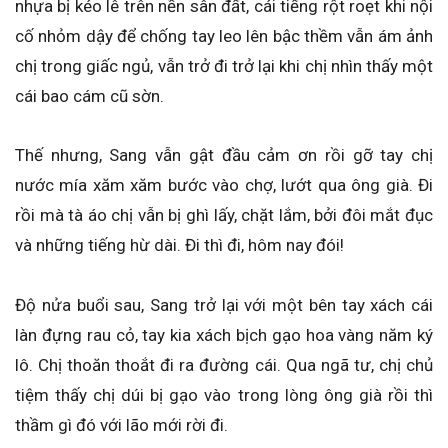
nhựa bị kéo lê trên nền sân đất, cái tiếng rột roẹt khi nội
cố nhỏm dậy để chống tay leo lên bậc thềm vẫn ám ảnh
chị trong giấc ngủ, vẫn trở đi trở lại khi chị nhìn thấy một
cái bao cám cũ sờn.
Thế nhưng, Sang vẫn gật đầu cảm ơn rồi gỡ tay chị
nước mía xăm xăm bước vào chợ, lướt qua ông già. Đi
rồi mà tà áo chị vẫn bị ghì lấy, chặt lắm, bởi đôi mắt đục
và những tiếng hừ dài. Đi thì đi, hôm nay đói!
Độ nửa buổi sau, Sang trở lại với một bên tay xách cái
làn đựng rau cỏ, tay kia xách bịch gạo hoa vàng năm ký
lô. Chị thoăn thoắt đi ra đường cái. Qua ngã tư, chị chủ
tiệm thấy chị dúi bị gạo vào trong lòng ông già rồi thì
thầm gì đó với lão mới rời đi.