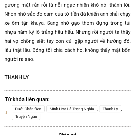
gương mặt rắn rỏi là nỗi ngạc nhiên khó nói thành lời.
Nhơn nhớ sắc đỏ cam của tờ tiền đã khiến anh phải chạy
xe ôm tận khuya. Sang nhớ gạo thơm đựng trong túi
nhựa năm ký lô trắng hêu hếu. Nhưng rồi người ta thấy
hai vợ chồng siết tay con cúi gập người về hướng đó,
lâu thật lâu. Bóng tối chia cách họ, không thấy mặt bốn
người ra sao.
THANH LY
Từ khóa liên quan:
Dưới Chân Đèn
,
Minh Họa Lê Trọng Nghĩa
,
Thanh Ly
,
Truyện Ngắn