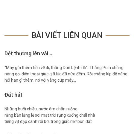
BÀI VIẾT LIÊN QUAN
Dệt thương lên vải…
“Mày gửi thêm tiền về đi, thằng Duê bệnh rồi”. Thằng Puih chồng
nàng gọi điện thoại giục giã lúc đã nửa đêm. Rồi chẳng kịp để nàng
hỏi han gì thêm, nó vội vàng cúp máy…
Đất hát
Những buổi chiều, nước ôm chân ruộng
rặng bần lặng lẽ soi mặt trời rụng xuống chái nhà
tiếng vịt đập cánh rối bời trong giấc mơ bùn đất