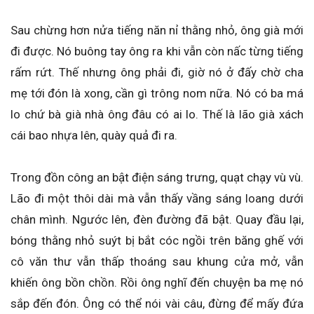
Sau chừng hơn nửa tiếng năn nỉ thằng nhỏ, ông già mới
đi được. Nó buông tay ông ra khi vẫn còn nấc từng tiếng
rấm rứt. Thế nhưng ông phải đi, giờ nó ở đấy chờ cha
mẹ tới đón là xong, cần gì trông nom nữa. Nó có ba má
lo chứ bà già nhà ông đâu có ai lo. Thế là lão già xách
cái bao nhựa lên, quày quả đi ra.
Trong đồn công an bật điện sáng trưng, quạt chạy vù vù.
Lão đi một thôi dài mà vẫn thấy vầng sáng loang dưới
chân mình. Ngước lên, đèn đường đã bật. Quay đầu lại,
bóng thằng nhỏ suýt bị bắt cóc ngồi trên băng ghế với
cô văn thư vẫn thấp thoáng sau khung cửa mở, vẫn
khiến ông bồn chồn. Rồi ông nghĩ đến chuyện ba mẹ nó
sắp đến đón. Ông có thể nói vài câu, đừng để mấy đứa