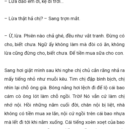
– Lừa đảo em ơi, kệ đi trời…
– Lừa thật hả chị? – Sang trợn mắt.
– Ừ, lừa. Phiên nào chả ghé, đều như vắt tranh. Đừng có
cho, biết chưa. Ngữ ấy không làm mà đòi có ăn, không
lừa cũng đừng cho, biết chưa. Để tiền mua sữa cho con.
Sang hơi giật mình sau khi nghe chị chủ cắn răng nhả ra
mấy tiếng nhỏ như muỗi kêu. Tim chị đập bình bịch, chị
nhìn lại chỗ ông già. Bóng nắng hơi lệch đi để lộ cái bao
cám cò ông lót làm chỗ ngồi. Trời! Nó vẫn cứ làm chị
nhớ nội. Hồi những năm cuối đời, chân nội bị liệt, nhà
không có tiền mua xe lăn, nội cứ ngồi trên cái bao nhựa
mà lết đi tới khi nằm xuống. Cái tiếng xoèn xoẹt của bao