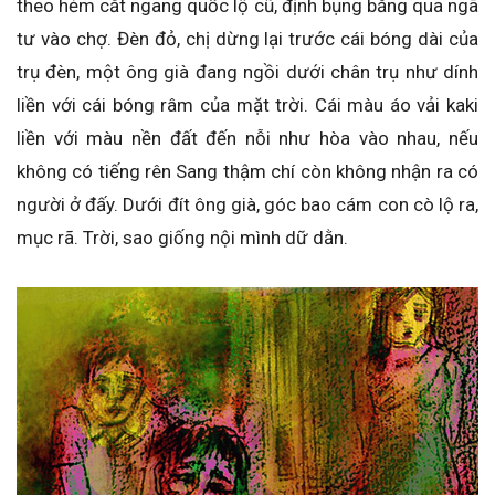
theo hẻm cắt ngang quốc lộ cũ, định bụng băng qua ngã
tư vào chợ. Đèn đỏ, chị dừng lại trước cái bóng dài của
trụ đèn, một ông già đang ngồi dưới chân trụ như dính
liền với cái bóng râm của mặt trời. Cái màu áo vải kaki
liền với màu nền đất đến nỗi như hòa vào nhau, nếu
không có tiếng rên Sang thậm chí còn không nhận ra có
người ở đấy. Dưới đít ông già, góc bao cám con cò lộ ra,
mục rã. Trời, sao giống nội mình dữ dằn.