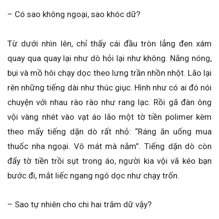
– Có sao không ngoại, sao khóc dữ?
Từ dưới nhìn lên, chỉ thấy cái đầu tròn lẳng đen xám
quay qua quay lại như dò hỏi lại như không. Nắng nóng,
bụi và mồ hôi chạy dọc theo lưng trần nhồn nhột. Lão lại
rên những tiếng dài như thúc giục. Hình như có ai đó nói
chuyện với nhau rào rào như rang lạc. Rồi gã đàn ông
vội vàng nhét vào vạt áo lão một tờ tiền polimer kèm
theo mấy tiếng dặn dò rất nhỏ: “Ráng ăn uống mua
thuốc nha ngoại. Vô mát mà nằm”. Tiếng dặn dò còn
đẩy tờ tiền trồi sụt trong áo, người kia vội vã kéo bạn
bước đi, mắt liếc ngang ngó dọc như chạy trốn.
– Sao tự nhiên cho chi hai trăm dữ vậy?