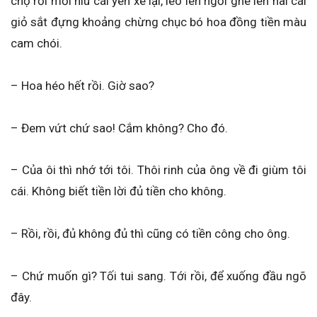
chợ rồi mới níu cái yên xe lại, leo lên ngồi ghé lên hai cái
giỏ sắt đựng khoảng chừng chục bó hoa đồng tiền màu
cam chói.
– Hoa héo hết rồi. Giờ sao?
– Đem vứt chứ sao! Cắm không? Cho đó.
– Của ôi thì nhớ tới tôi. Thôi rinh của ông về đi giùm tôi
cái. Không biết tiền lời đủ tiền cho không.
– Rồi, rồi, đủ không đủ thì cũng có tiền công cho ông.
– Chứ muốn gì? Tối tui sang. Tới rồi, để xuống đầu ngõ
đây.