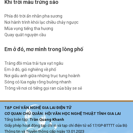
Khi trời màu trứng sáo
Phía đó trời ẩn nhẫn pha sương
Nơi hành trình khói lạc chiều chảy ngược
Mùa vọng tiếng tha hương
Quay quắt nguyện cầu
Em ở đó, mơ mình trong lòng phố
Trảng đồi mùa trải tựa vạt ngâu
Em ở đó, gió nghiêng về phố
Nơi giấu anh giữa những trục tung hoành
Sóng cỏ lùa ngày rỗng buông nhanh
Trông về nơi có tiếng gọi ran của bầy se sẻ
TẠP CHÍ VĂN NGHỆ GIA LAI ĐIỆN TỬ
CƠ QUAN CHỦ QUẢN: HỘI VĂN HỌC NGHỆ THUẬT TỈNH GIA LAI
Tổng biên tập:
Trần Quang Khanh
Giấy phép hoạt động tạp chí in và tạp chí điện tử số 17/GP-BTTTT của Bộ
Thông tin và Truyền thông cấp ngày 13.01.2023