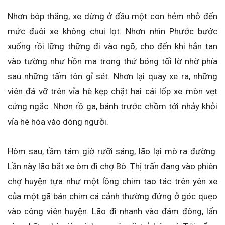
Nhơn bóp thắng, xe dừng ở đầu một con hẻm nhỏ đến
mức đuôi xe không chui lọt. Nhơn nhìn Phước bước
xuống rồi lững thững đi vào ngõ, cho đến khi hắn tan
vào tường như hồn ma trong thứ bóng tối lờ nhờ phía
sau những tấm tôn gỉ sét. Nhơn lại quay xe ra, những
viên đá vỡ trên vỉa hè kẹp chặt hai cái lốp xe mòn vẹt
cứng ngắc. Nhơn rồ ga, bánh trước chồm tới nhảy khỏi
vỉa hè hòa vào dòng người.
Hôm sau, tầm tám giờ rưỡi sáng, lão lại mò ra đường.
Lần này lão bắt xe ôm đi chợ Bò. Thị trấn đang vào phiên
chợ huyện tựa như một lồng chim tao tác trên yên xe
của một gã bán chim cá cảnh thường đứng ở góc quẹo
vào công viên huyện. Lão đi nhanh vào đám đông, lẩn