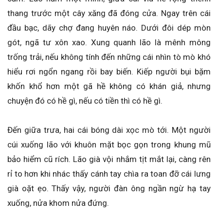
thang trước một cây xăng đã đóng cửa. Ngay trên cái
đầu bạc, dãy chợ đang huyên náo. Dưới đôi dép mòn
gót, ngã tư xôn xao. Xung quanh lão là mênh mông
trống trải, nếu không tính đến những cái nhìn tò mò khó
hiểu rơi ngổn ngang rồi bay biến. Kiếp người bụi bặm
khốn khổ hơn một gã hề không có khán giả, nhưng
chuyện đó có hề gì, nếu có tiền thì có hề gì.
Đến giữa trưa, hai cái bóng dài xọc mò tới. Một người
cúi xuống lão với khuôn mặt bọc gọn trong khung mũ
bảo hiểm cũ rích. Lão già vội nhắm tịt mắt lại, càng rên
rỉ to hơn khi nhác thấy cánh tay chìa ra toan đỡ cái lưng
già oặt ẹo. Thấy vậy, người đàn ông ngần ngừ hạ tay
xuống, nửa khom nửa đứng.