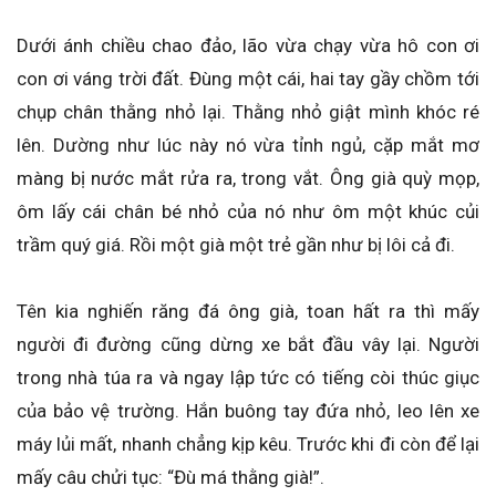
Dưới ánh chiều chao đảo, lão vừa chạy vừa hô con ơi
con ơi váng trời đất. Đùng một cái, hai tay gầy chồm tới
chụp chân thằng nhỏ lại. Thằng nhỏ giật mình khóc ré
lên. Dường như lúc này nó vừa tỉnh ngủ, cặp mắt mơ
màng bị nước mắt rửa ra, trong vắt. Ông già quỳ mọp,
ôm lấy cái chân bé nhỏ của nó như ôm một khúc củi
trầm quý giá. Rồi một già một trẻ gần như bị lôi cả đi.
Tên kia nghiến răng đá ông già, toan hất ra thì mấy
người đi đường cũng dừng xe bắt đầu vây lại. Người
trong nhà túa ra và ngay lập tức có tiếng còi thúc giục
của bảo vệ trường. Hắn buông tay đứa nhỏ, leo lên xe
máy lủi mất, nhanh chẳng kịp kêu. Trước khi đi còn để lại
mấy câu chửi tục: “Đù má thằng già!”.