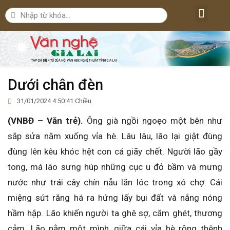
Lăng kính văn nghệ
Nghệ thuật
Bút ký – Phóng sự – Nhân vật
Nghiên cứu – Phê bình
Đời sống văn nghệ
Dưới chân đèn
31/01/2024 4:50:41 Chiều
(VNBĐ – Văn trẻ).
Ông già ngồi ngoẹo một bên như
sắp sửa nằm xuống vỉa hè. Lâu lâu, lão lại giật đùng
đùng lên kêu khóc hệt con cá giãy chết. Người lão gầy
tong, má lão sưng húp những cục u đỏ bầm và mưng
nước như trái cây chín nẫu lăn lóc trong xó chợ. Cái
miệng sứt răng há ra hứng lấy bụi đất và nắng nóng
hầm hập. Lão khiến người ta ghê sợ, căm ghét, thương
cảm. Lão nằm một mình, giữa cái vỉa hè rộng thênh