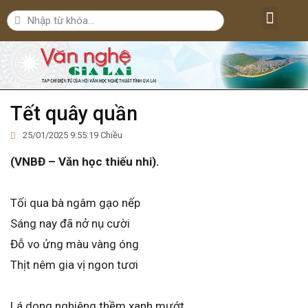
Lăng kính văn nghệ
Nghệ thuật
Bút ký – Phóng sự – Nhân vật
Nghiên cứu – Phê bình
Đời sống văn nghệ
Tết quây quần
25/01/2025 9:55:19 Chiều
(VNBĐ – Văn học thiếu nhi).
Tối qua bà ngâm gạo nếp
Sáng nay đã nở nụ cười
Đỗ vo ửng màu vàng óng
Thịt nêm gia vị ngon tươi
Lá dong nghiêng thềm xanh mướt