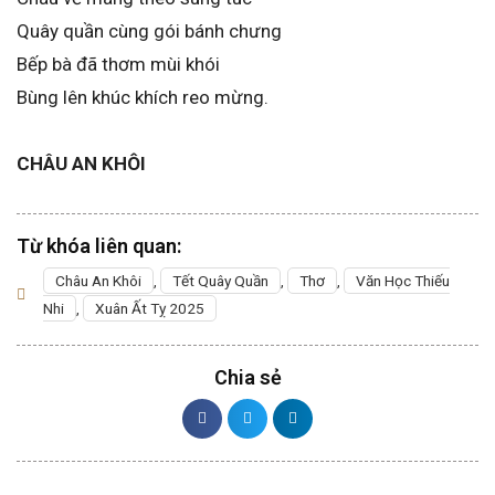
Quây quần cùng gói bánh chưng
Bếp bà đã thơm mùi khói
Bùng lên khúc khích reo mừng.
CHÂU AN KHÔI
Từ khóa liên quan:
Châu An Khôi
,
Tết Quây Quần
,
Thơ
,
Văn Học Thiếu
Nhi
,
Xuân Ất Tỵ 2025
Chia sẻ