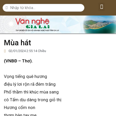
Lăng kính văn nghệ
Nghệ thuật
Bút ký – Phóng sự – Nhân vật
Nghiên cứu – Phê bình
Đời sống văn nghệ
Mùa hát
02/01/2024 2:55:14 Chiều
(VNBĐ – Thơ).
Vọng tiếng quê hương
điệu lý lơi rộn rã đêm trăng
Phố thầm thì khúc mùa sang
cô Tấm dịu dàng trong giỏ thị
Hương cốm non
thơm bàn tay mẹ