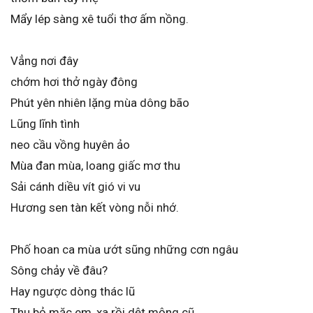
Mẩy lép sàng xê tuổi thơ ấm nồng.
Vẳng nơi đây
chớm hơi thở ngày đông
Phút yên nhiên lặng mùa dông bão
Lũng lĩnh tình
neo cầu vồng huyên ảo
Mùa đan mùa, loang giấc mơ thu
Sải cánh diều vít gió vi vu
Hương sen tàn kết vòng nỗi nhớ.
Phố hoan ca mùa ướt sũng những cơn ngâu
Sông chảy về đâu?
Hay ngược dòng thác lũ
Thu bỏ mặc em, xa rồi dệt mộng cũ