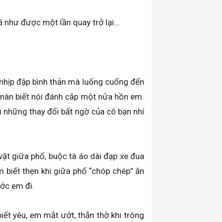
á như được một lần quay trở lại…
 nhịp đập bình thản mà luống cuống đến
 nàn biết nói đánh cắp một nửa hồn em.
ì những thay đổi bất ngờ của cô bạn nhí
ặt giữa phố, buộc tà áo dài đạp xe đua
 biết thẹn khi giữa phố “chóp chép” ăn
ớc em đi.
iết yêu, em mắt ướt, thẫn thờ khi trông