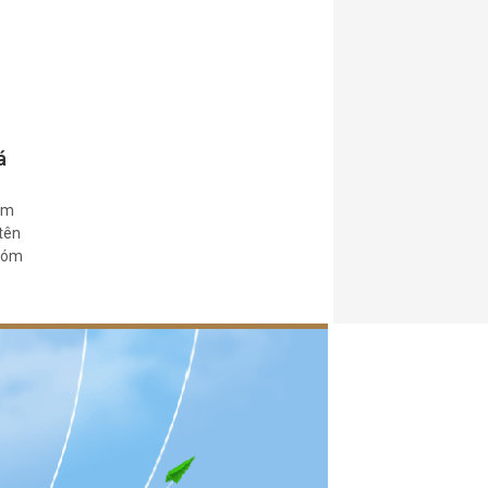
á
ằm
 tên
 xóm