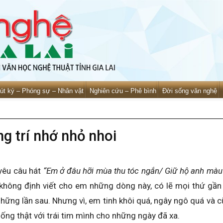
út ký – Phóng sự – Nhân vật
Nghiên cứu – Phê bình
Đời sống văn nghệ
ng trí nhớ nhỏ nhoi
yêu câu hát
“Em ở đâu hỡi mùa thu tóc ngắn/ Giữ hộ anh màu
h không định viết cho em những dòng này, có lẽ mọi thứ gầ
hững lần sau. Nhưng vì, em tinh khôi quá, ngây ngô quá và 
sống thật với trái tim mình cho những ngày đã xa.