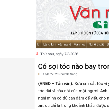
Lăng kính văn nghệ
Văn học
Nghệ thuật
B
Thứ sáu
, ngày 7/8/2026
Có sợi tóc nào bay tro
17/07/2023 6:42:01 Sáng
(VNBĐ – Tản văn).
Xưa em cắt tóc vì 
tóc dài vì câu nói của một người. An
nghĩ mình có đủ can đảm để viết, cho n
xin, dù chỉ là trong khoảnh khắc, được 