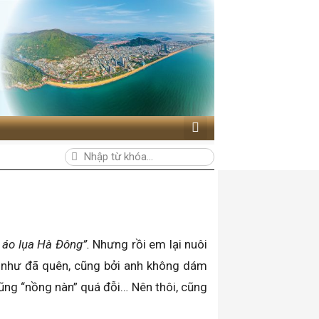
 áo lụa Hà Đông”.
Nhưng rồi em lại nuôi
n như đã quên, cũng bởi anh không dám
cũng “nồng nàn” quá đỗi… Nên thôi, cũng