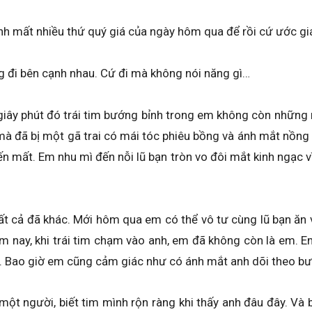
nh mất nhiều thứ quý giá của ngày hôm qua để rồi cứ ước gi
 đi bên cạnh nhau. Cứ đi mà không nói năng gì…
giây phút đó trái tim bướng bỉnh trong em không còn những
à đã bị một gã trai có mái tóc phiêu bồng và ánh mắt nồng
n mất. Em nhu mì đến nỗi lũ bạn tròn vo đôi mắt kinh ngạc v
ất cả đã khác. Mới hôm qua em có thể vô tư cùng lũ bạn ăn v
 nay, khi trái tim chạm vào anh, em đã không còn là em. Em
. Bao giờ em cũng cảm giác như có ánh mắt anh dõi theo bư
 một người, biết tim mình rộn ràng khi thấy anh đâu đây. Và b