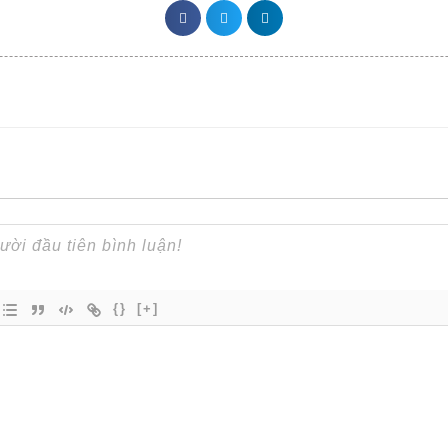
{}
[+]