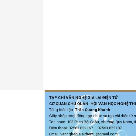
TẠP CHÍ VĂN NGHỆ GIA LAI ĐIỆN TỬ
CƠ QUAN CHỦ QUẢN: HỘI VĂN HỌC NGHỆ THU
Tổng biên tập:
Trần Quang Khanh
Giấy phép hoạt động tạp chí in và tạp chí điện t
Tòa soạn: 103 Phan Bội Châu, phường Quy Nhơn, tỉ
Điện thoại: 02563.822167 – 02563.822187
Email: vannghegialaidientu@gmail.com