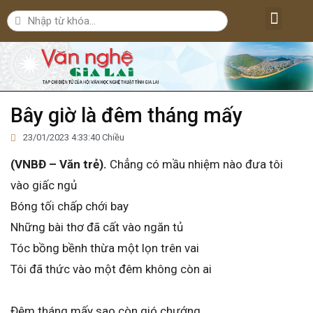
Lăng kính văn nghệ
Nghệ thuật
Bút ký – Phóng sự – Nhân vật
Nghiên cứu – Phê bình
Đời sống văn nghệ
Bây giờ là đêm tháng mấy
23/01/2023 4:33:40 Chiều
(VNBĐ – Văn trẻ).
Chẳng có mầu nhiệm nào đưa tôi
vào giấc ngủ
Bóng tối chấp chới bay
Những bài thơ đã cất vào ngăn tủ
Tóc bồng bềnh thừa một lọn trên vai
Tôi đã thức vào một đêm không còn ai
Đêm tháng mấy sao còn gió chướng