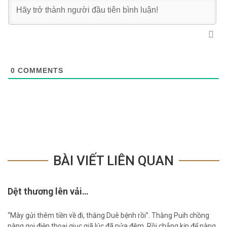
0
COMMENTS
BÀI VIẾT LIÊN QUAN
Dệt thương lên vải…
“Mày gửi thêm tiền về đi, thằng Duê bệnh rồi”. Thằng Puih chồng
nàng gọi điện thoại giục giã lúc đã nửa đêm. Rồi chẳng kịp để nàng