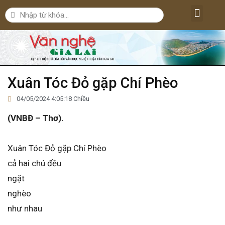
Lăng kính văn nghệ
Nghệ thuật
Bút ký – Phóng sự – Nhân vật
Nghiên cứu – Phê bình
Đời sống văn nghệ
Xuân Tóc Đỏ gặp Chí Phèo
04/05/2024 4:05:18 Chiều
(VNBĐ – Thơ).
Xuân Tóc Đỏ gặp Chí Phèo
cả hai chú đều
ngặt
nghèo
như nhau