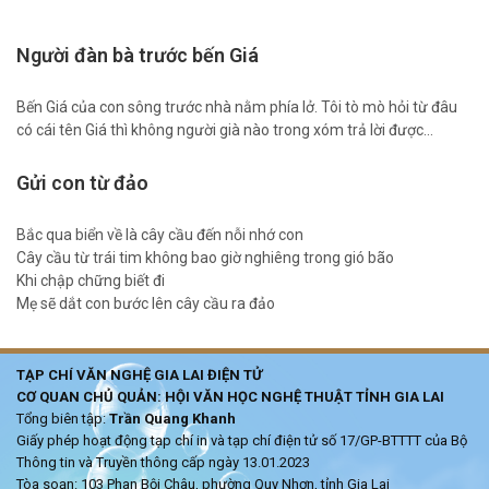
Người đàn bà trước bến Giá
Bến Giá của con sông trước nhà nằm phía lở. Tôi tò mò hỏi từ đâu
có cái tên Giá thì không người già nào trong xóm trả lời được…
Gửi con từ đảo
Bắc qua biển về là cây cầu đến nỗi nhớ con
Cây cầu từ trái tim không bao giờ nghiêng trong gió bão
Khi chập chững biết đi
Mẹ sẽ dắt con bước lên cây cầu ra đảo
TẠP CHÍ VĂN NGHỆ GIA LAI ĐIỆN TỬ
CƠ QUAN CHỦ QUẢN: HỘI VĂN HỌC NGHỆ THUẬT TỈNH GIA LAI
Tổng biên tập:
Trần Quang Khanh
Giấy phép hoạt động tạp chí in và tạp chí điện tử số 17/GP-BTTTT của Bộ
Thông tin và Truyền thông cấp ngày 13.01.2023
Tòa soạn: 103 Phan Bội Châu, phường Quy Nhơn, tỉnh Gia Lai