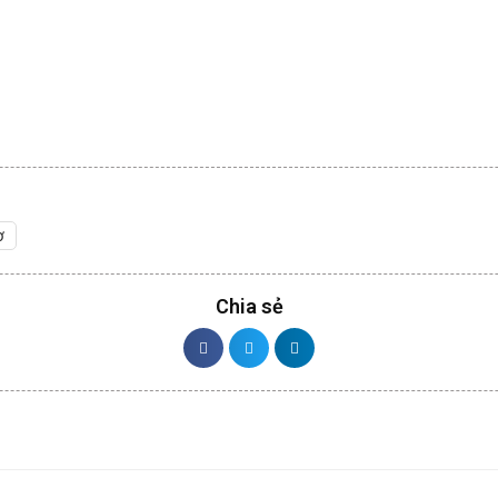
ơ
Chia sẻ