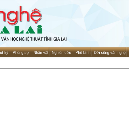
út ký – Phóng sự – Nhân vật
Nghiên cứu – Phê bình
Đời sống văn nghệ