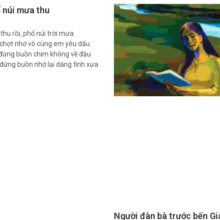
 núi mưa thu
thu rồi, phố núi trời mưa
chợt nhớ vô cùng em yêu dấu
đứng buồn chim không về đậu
đứng buồn nhớ lại dáng tình xưa
Người đàn bà trước bến Gi