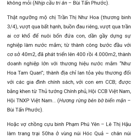
không mỏi (
Nhịp cầu tri ân
– Bùi Tấn Phước).
Thật ngưỡng mộ chị Trần Thị Như Hoa (thương binh
3/4), vượt qua bất hạnh, buồn đau riêng, vượt qua trần
ai cơ khổ để nuôi bốn đứa con, dần gầy dựng sự
nghiệp làm nước mắm; từ thành công bước đầu với
cơ sở 40m2, đã phát triển lên 400 rồi 4.000m2, thành
doanh nghiệp lớn với thương hiệu nước mắm “Như
Hoa Tam Quan”; thành địa chỉ lan tỏa yêu thương đối
với các gia đình chính sách, với con em CCB; được
bằng khen từ Thủ tướng Chính phủ, Hội CCB Việt Nam,
Hội TNXP Việt Nam… (
Hương rừng bên bờ biển mặn
–
Bùi Tấn Phước).
Hoặc vợ chồng cựu binh Phạm Phú Yên – Lê Thị Hậu
làm trang trại 50ha ở vùng núi Hóc Quả – chân núi