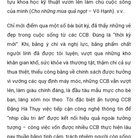
tựu khoa học kỹ thuật vươn lên làm chủ cuộc sống
của mình (
Cho những mùa quả ngọt
– Võ Hạnh). v.v…
Chỉ mới điểm qua một số bài bút ký, đã thấy những vẻ
đẹp trong cuộc sống từ các CCB. Đúng là “thời kỳ
mới”. Khi, bằng ý chí và nghị lực, bằng phẩm chất
người lính đã được tôi luyện, vượt qua những khó
khăn gian khổ, sức khỏe và thương tật, thậm chí cả sự
thua thiệt, thiếu công bằng về chính sách được hưởng
vì vướng các quy định máy móc, những CCB vẫn vượt
lên, làm giàu chính đáng, là đầu tàu mẫu mực cho bè
bạn, làng xóm noi theo. Tôi đặc biệt ấn tượng CCB
Đặng Hà Thụy việc tiếp cận công nghệ thông tin để
“nhịp cầu tri ân” được kết nối hiệu quả ngoài tưởng
tượng – công việc vốn được nhiều CCB thực hiện lâu
nay thuần bằng tình cảm, trách nhiệm người còn sống