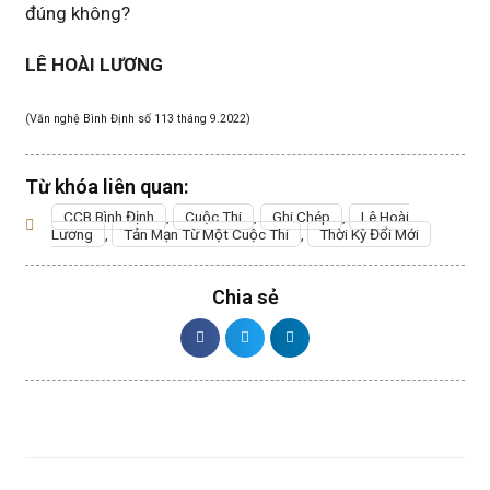
đúng không?
LÊ HOÀI LƯƠNG
(Văn nghệ Bình Định số 113 tháng 9.2022)
Từ khóa liên quan:
CCB Bình Định
,
Cuộc Thi
,
Ghi Chép
,
Lê Hoài
Lương
,
Tản Mạn Từ Một Cuộc Thi
,
Thời Kỳ Đổi Mới
Chia sẻ