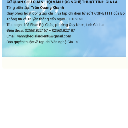
CƠ QUAN CHỦ QUẢN: HỘI VĂN HỌC NGHỆ THUẬT TỈNH GIA LAI
Tổng biên tập:
Trần Quang Khanh
Giấy phép hoạt động tạp chí in và tạp chí điện tử số 17/GP-BTTTT của Bộ
Thông tin và Truyền thông cấp ngày 13.01.2023
Tòa soạn: 103 Phan Bội Châu, phường Quy Nhơn, tỉnh Gia Lai
Điện thoại: 02563.822167 – 02563.822187
Email: vannghegialaidientu@gmail.com
Bản quyền thuộc về tạp chí Văn nghệ Gia Lai