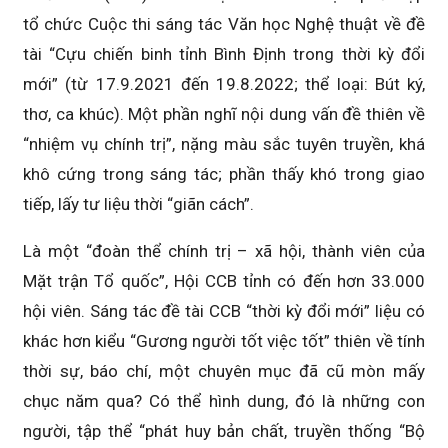
tổ chức Cuộc thi sáng tác Văn học Nghệ thuật về đề
tài “Cựu chiến binh tỉnh Bình Định trong thời kỳ đổi
mới” (từ 17.9.2021 đến 19.8.2022; thể loại: Bút ký,
thơ, ca khúc). Một phần nghĩ nội dung vấn đề thiên về
“nhiệm vụ chính trị”, nặng màu sắc tuyên truyền, khá
khô cứng trong sáng tác; phần thấy khó trong giao
tiếp, lấy tư liệu thời “giãn cách”.
Là một “đoàn thể chính trị – xã hội, thành viên của
Mặt trận Tổ quốc”, Hội CCB tỉnh có đến hơn 33.000
hội viên. Sáng tác đề tài CCB “thời kỳ đổi mới” liệu có
khác hơn kiểu “Gương người tốt việc tốt” thiên về tính
thời sự, báo chí, một chuyên mục đã cũ mòn mấy
chục năm qua? Có thể hình dung, đó là những con
người, tập thể “phát huy bản chất, truyền thống “Bộ