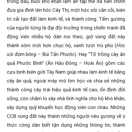
trong đầu, buổi khó khăn làm ăn tập thể đã tiên chinh
đưa gia đình lên hóc Cây Thị, một hóc sỏi cằn cỗi, kiên
trì cải tạo đất làm kinh tế, và thành công. Tấm gương
của người từng là đại đội trưởng trong chiến tranh đã
động viên nhiều hộ dân noi theo; giờ vùng đất này
thành xóm mới hơn chục hộ, xanh tươi trù phú (
Hóc
sỏi đơm bông
– Bùi Tấn Phước). Hay “Tổ trồng cây ăn
quả Phước Bình” (Ân Hảo Đông – Hoài Ân) gồm các
cựu binh biên giới Tây Nam giúp nhau làm kinh tế bằng
cây ăn quả, ngoài mày mò tìm học và chia sẻ những
thành công cây trái hiệu quả kinh tế cao, ổn định đời
sống, còn chăm lo xây nhà tình nghĩa cho hộ khó khăn,
xây dựng quỹ khuyến học động viên con cháu. Những
CCB vùng đất này thành những người nêu gương về ý
thức công dân biết tận dụng những thông tin, thành