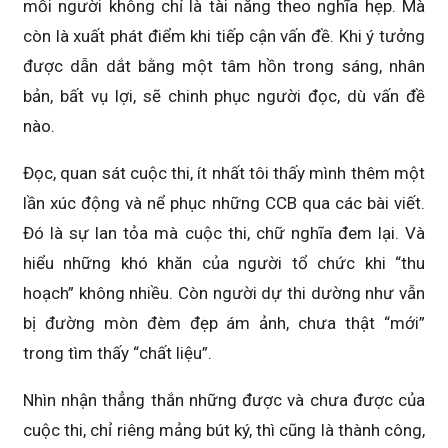
mỗi người không chỉ là tài năng theo nghĩa hẹp. Mà
còn là xuất phát điểm khi tiếp cận vấn đề. Khi ý tưởng
được dẫn dắt bằng một tâm hồn trong sáng, nhân
bản, bất vụ lợi, sẽ chinh phục người đọc, dù vấn đề
nào.
Đọc, quan sát cuộc thi, ít nhất tôi thấy mình thêm một
lần xúc động và nể phục những CCB qua các bài viết.
Đó là sự lan tỏa mà cuộc thi, chữ nghĩa đem lại. Và
hiểu những khó khăn của người tổ chức khi “thu
hoạch” không nhiều. Còn người dự thi dường như vẫn
bị đường mòn đèm đẹp ám ảnh, chưa thật “mới”
trong tìm thấy “chất liệu”.
Nhìn nhận thẳng thắn những được và chưa được của
cuộc thi, chỉ riêng mảng bút ký, thì cũng là thành công,