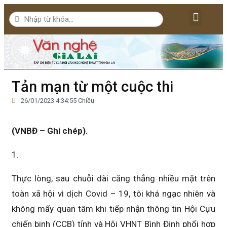
Lăng kính văn nghệ
Văn học
Nghệ thuật
Bút ký – Phóng sự – Nhân vật
Nghiên cứu – Phê bình
Đời sống văn nghệ
Tản mạn từ một cuộc thi
26/01/2023 4:34:55 Chiều
(VNBĐ – Ghi chép).
1.
Thực lòng, sau chuỗi dài căng thẳng nhiều mặt trên
toàn xã hội vì dịch Covid – 19, tôi khá ngạc nhiên và
không mấy quan tâm khi tiếp nhận thông tin Hội Cựu
chiến binh (CCB) tỉnh và Hội VHNT Bình Định phối hợp