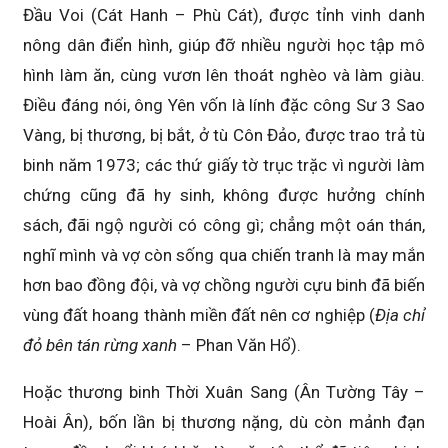
Đầu Voi (Cát Hanh – Phù Cát), được tỉnh vinh danh
nông dân điển hình, giúp đỡ nhiều người học tập mô
hình làm ăn, cùng vươn lên thoát nghèo và làm giàu.
Điều đáng nói, ông Yên vốn là lính đặc công Sư 3 Sao
Vàng, bị thương, bị bắt, ở tù Côn Đảo, được trao trả tù
binh năm 1973; các thứ giấy tờ trục trặc vì người làm
chứng cũng đã hy sinh, không được hưởng chính
sách, đãi ngộ người có công gì; chẳng một oán thán,
nghĩ mình và vợ còn sống qua chiến tranh là may mắn
hơn bao đồng đội, và vợ chồng người cựu binh đã biến
vùng đất hoang thành miền đất nên cơ nghiệp (
Địa chỉ
đỏ bên tán rừng xanh
– Phan Văn Hổ).
Hoặc thương binh Thời Xuân Sang (Ân Tường Tây –
Hoài Ân), bốn lần bị thương nặng, dù còn mảnh đạn