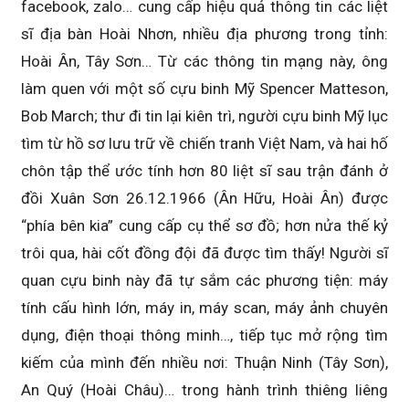
facebook, zalo… cung cấp hiệu quả thông tin các liệt
sĩ địa bàn Hoài Nhơn, nhiều địa phương trong tỉnh:
Hoài Ân, Tây Sơn… Từ các thông tin mạng này, ông
làm quen với một số cựu binh Mỹ Spencer Matteson,
Bob March; thư đi tin lại kiên trì, người cựu binh Mỹ lục
tìm từ hồ sơ lưu trữ về chiến tranh Việt Nam, và hai hố
chôn tập thể ước tính hơn 80 liệt sĩ sau trận đánh ở
đồi Xuân Sơn 26.12.1966 (Ân Hữu, Hoài Ân) được
“phía bên kia” cung cấp cụ thể sơ đồ; hơn nửa thế kỷ
trôi qua, hài cốt đồng đội đã được tìm thấy! Người sĩ
quan cựu binh này đã tự sắm các phương tiện: máy
tính cấu hình lớn, máy in, máy scan, máy ảnh chuyên
dụng, điện thoại thông minh…, tiếp tục mở rộng tìm
kiếm của mình đến nhiều nơi: Thuận Ninh (Tây Sơn),
An Quý (Hoài Châu)… trong hành trình thiêng liêng