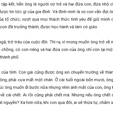
tập kết, tiễn ông là người vợ trẻ và hai đứa con, đứa nhỏ c
c tin tức gì của gia đình. Và đinh ninh là vợ con vẫn đợ
ủa tổ chức; vượt qua mọi thách thức tình yêu để giữ mình c
 con đã trưởng thành, được học hành và làm cô giáo.
ngã, trớ trêu của cuộc đời. Thì ra, vì mong muốn ông trở về n
 chồng, có con riêng và hai đứa con của ông chỉ còn lại một
 thành phố.
của tỉnh. Con gái cũng được ông xin chuyển trường về thành
 thông, phải cưa mất một chân. Ở cái tuổi ngoài bốn mươi, ô
m lúc ông muốn đi bước nữa nhưng nhìn ánh mắt của con, ông 
về cái chết. Ai rồi cũng phải chết mà. Nhưng nếu ông chết đi
ật nguyền? Xa hơn nữa, khi con qua đời, ai sẽ thừa tự, chăm 