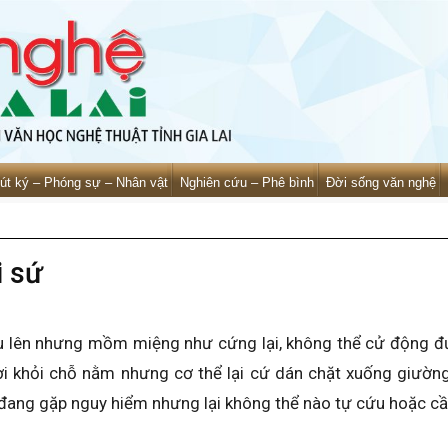
út ký – Phóng sự – Nhân vật
Nghiên cứu – Phê bình
Đời sống văn nghệ
i sứ
lên nhưng mồm miệng như cứng lại, không thể cử động đượ
rời khỏi chỗ nằm nhưng cơ thể lại cứ dán chặt xuống giườ
 đang gặp nguy hiểm nhưng lại không thể nào tự cứu hoặc cầ