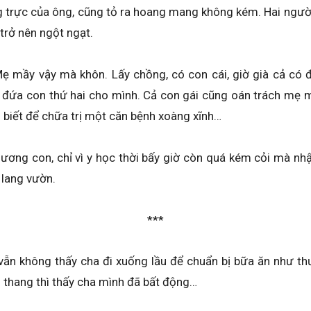
g trực của ông, cũng tỏ ra hoang mang không kém. Hai người
trở nên ngột ngạt.
Mẹ mầy vậy mà khôn. Lấy chồng, có con cái, giờ già cả có 
đứa con thứ hai cho mình. Cả con gái cũng oán trách mẹ mì
u biết để chữa trị một căn bệnh xoàng xĩnh…
ơng con, chỉ vì y học thời bấy giờ còn quá kém cỏi mà nhậ
 lang vườn.
***
ẫn không thấy cha đi xuống lầu để chuẩn bị bữa ăn như thườn
ầu thang thì thấy cha mình đã bất động…