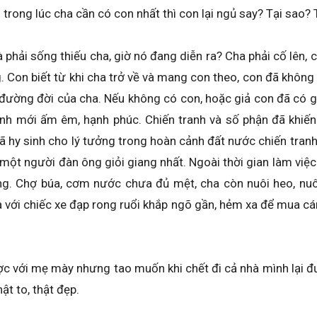
trong lúc cha cần có con nhất thì con lại ngủ say? Tại sao? 
là phải sống thiếu cha, giờ nó đang diễn ra? Cha phải cố lên,
 Con biết từ khi cha trở về và mang con theo, con đã không 
ường đời của cha. Nếu không có con, hoặc giả con đã có gia
ình mới ấm êm, hạnh phúc. Chiến tranh và số phận đã khi
hy sinh cho lý tưởng trong hoàn cảnh đất nước chiến tranh; hò
nh một người đàn ông giỏi giang nhất. Ngoài thời gian làm việ
. Chợ búa, cơm nước chưa đủ mệt, cha còn nuôi heo, nu
a với chiếc xe đạp rong ruổi khắp ngõ gần, hẻm xa để mua c
 với mẹ mày nhưng tao muốn khi chết đi cả nhà mình lại đư
ật to, thật đẹp.