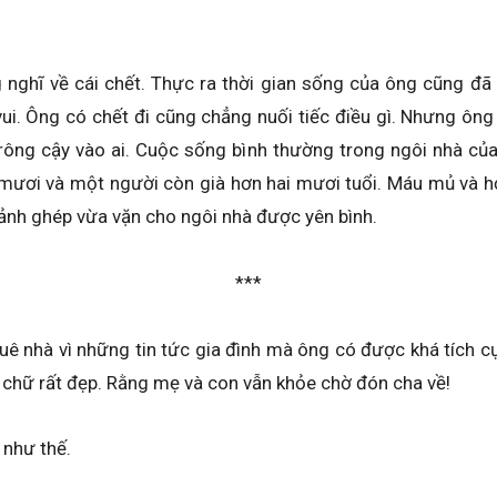
 nghĩ về cái chết. Thực ra thời gian sống của ông cũng đ
. Ông có chết đi cũng chẳng nuối tiếc điều gì. Nhưng ông lại
rông cậy vào ai. Cuộc sống bình thường trong ngôi nhà củ
 mươi và một người còn già hơn hai mươi tuổi. Máu mủ và
mảnh ghép vừa vặn cho ngôi nhà được yên bình.
***
 quê nhà vì những tin tức gia đình mà ông có được khá tích 
t chữ rất đẹp. Rằng mẹ và con vẫn khỏe chờ đón cha về!
 như thế.