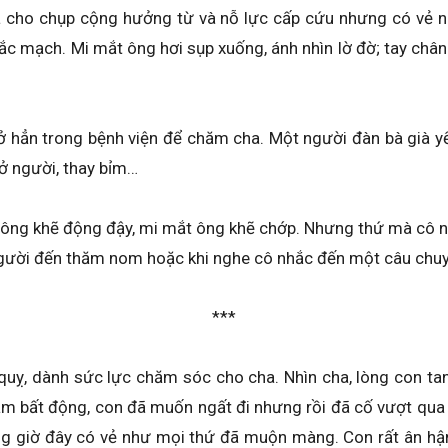
 đã cho chụp cộng hưởng từ và nỗ lực cấp cứu nhưng có vẻ 
 tắc mạch. Mi mắt ông hơi sụp xuống, ánh nhìn lờ đờ; tay ch
ở hẳn trong bệnh viện để chăm cha. Một người đàn bà già yế
rở người, thay bỉm…
ông khẽ động đậy, mi mắt ông khẽ chớp. Nhưng thứ mà cô n
 người đến thăm nom hoặc khi nghe cô nhắc đến một câu ch
***
uỵ, dành sức lực chăm sóc cho cha. Nhìn cha, lòng con tan
ằm bất động, con đã muốn ngất đi nhưng rồi đã cố vượt qua đ
g giờ đây có vẻ như mọi thứ đã muộn màng. Con rất ân hận, 