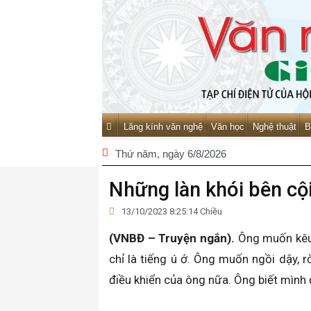
Lăng kính văn nghệ
Văn học
Nghệ thuật
B
Thứ năm
, ngày 6/8/2026
Những làn khói bên cộ
13/10/2023 8:25:14 Chiều
(VNBĐ – Truyện ngắn).
Ông muốn kêu 
chỉ là tiếng ú ớ. Ông muốn ngồi dậy, 
điều khiển của ông nữa. Ông biết mình