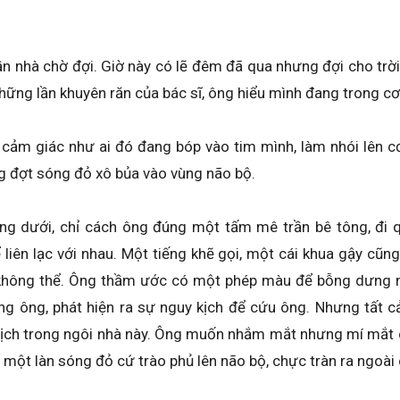
n nhà chờ đợi. Giờ này có lẽ đêm đã qua nhưng đợi cho trời
những lần khuyên răn của bác sĩ, ông hiểu mình đang trong cơ
cảm giác như ai đó đang bóp vào tim mình, làm nhói lên c
g đợt sóng đỏ xô bủa vào vùng não bộ.
ng dưới, chỉ cách ông đúng một tấm mê trần bê tông, đi q
ể liên lạc với nhau. Một tiếng khẽ gọi, một cái khua gậy c
 không thể. Ông thầm ước có một phép màu để bỗng dưng n
òng ông, phát hiện ra sự nguy kịch để cứu ông. Nhưng tất cả
 mịch trong ngôi nhà này. Ông muốn nhắm mắt nhưng mí mắt
 một làn sóng đỏ cứ trào phủ lên não bộ, chực tràn ra ngoài 