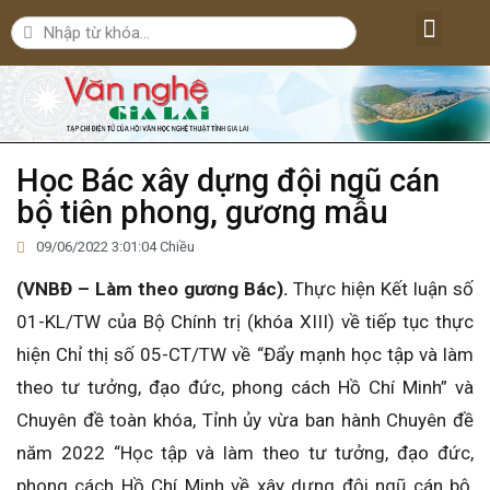
Lăng kính văn nghệ
Nghệ thuật
Bút ký – Phóng sự – Nhân vật
Nghiên cứu – Phê bình
Đời sống văn nghệ
Học Bác xây dựng đội ngũ cán
bộ tiên phong, gương mẫu
09/06/2022 3:01:04 Chiều
(VNBĐ – Làm theo gương Bác).
Thực hiện Kết luận số
01-KL/TW của Bộ Chính trị (khóa XIII) về tiếp tục thực
hiện Chỉ thị số 05-CT/TW về “Đẩy mạnh học tập và làm
theo tư tưởng, đạo đức, phong cách Hồ Chí Minh” và
Chuyên đề toàn khóa, Tỉnh ủy vừa ban hành Chuyên đề
năm 2022 “Học tập và làm theo tư tưởng, đạo đức,
phong cách Hồ Chí Minh về xây dựng đội ngũ cán bộ,