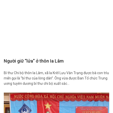
Người giữ “lửa” ở thôn Ia Lâm
Bí thư Chi bộ thôn Ia Lâm, xã Ia Krêl Lưu Văn Trạng được bà con trìu
mến gọi là “bí thư của lòng dân”. Ông vừa được Ban Tổ chức Trung
ương tuyên dương bí thư chi bộ xuất sắc…