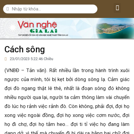
Lăng kính văn nghệ
Nghệ thuật
Bút ký – Phóng sự – Nhân vật
Nghiên cứu – Phê bình
Đời sống văn nghệ
Cách sông
23/01/2023 5:22:46 Chiều
(VNBĐ – Tản văn). Rất nhiều lần trong hành trình xuôi
ngược của mình, tôi bị kẹt bởi dòng sông lạ. Cảm giác
đợi đò ngang thật lê thê, nhất là đoạn sông đó không
nhiều người qua lại, người ta cảm thông làm vài chuyến
đò lúc họ rảnh việc rảnh đò. Còn không, phải đợi, đợi họ
xong việc ngoài đồng, đợi họ xong việc cơm nước, đợi
họ đi chợ, đợi họ tắm heo… đợi ti tỉ việc họ đang làm
dang dở, vì thế mà chuyến đi bị dài ra bằng hai chữ đợi