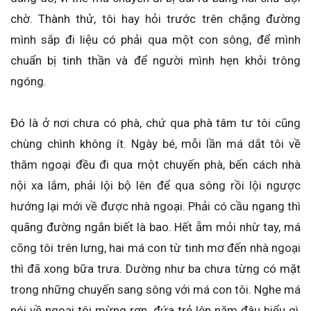
chờ. Thành thử, tôi hay hỏi trước trên chặng đường
mình sắp đi liệu có phải qua một con sông, để mình
chuẩn bị tinh thần và để người mình hẹn khỏi trông
ngóng.
Đó là ở nơi chưa có phà, chứ qua phà tâm tư tôi cũng
chùng chình không ít. Ngày bé, mỗi lần má dắt tôi về
thăm ngoại đều đi qua một chuyến phà, bến cách nhà
nội xa lắm, phải lội bộ lên để qua sông rồi lội ngược
hướng lại mới về được nhà ngoại. Phải có cầu ngang thì
quãng đường ngắn biết là bao. Hết ẵm mỏi nhừ tay, má
cõng tôi trên lưng, hai má con từ tinh mơ đến nhà ngoại
thì đã xong bữa trưa. Dường như ba chưa từng có mặt
trong những chuyến sang sông với má con tôi. Nghe má
nói về ngoại tôi mừng rơn, đứa trẻ lên năm đâu hiểu gì,