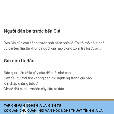
Người đàn bà trước bến Giá
Bến Giá của con sông trước nhà nằm phía lở. Tôi tò mò hỏi từ đâu
có cái tên Giá thì không người già nào trong xóm trả lời được…
Gửi con từ đảo
Bắc qua biển về là cây cầu đến nỗi nhớ con
Cây cầu từ trái tim không bao giờ nghiêng trong gió bão
Khi chập chững biết đi
Mẹ sẽ dắt con bước lên cây cầu ra đảo
TẠP CHÍ VĂN NGHỆ GIA LAI ĐIỆN TỬ
CƠ QUAN CHỦ QUẢN: HỘI VĂN HỌC NGHỆ THUẬT TỈNH GIA LAI