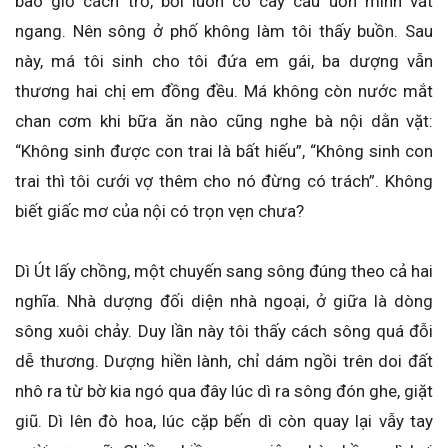
bao giờ cách trở, bởi luôn có cây cầu uốn mình vắt
ngang. Nên sông ở phố không làm tôi thấy buồn. Sau
này, má tôi sinh cho tôi đứa em gái, ba dượng vẫn
thương hai chị em đồng đều. Má không còn nước mắt
chan cơm khi bữa ăn nào cũng nghe bà nội dằn vặt:
“Không sinh được con trai là bất hiếu”, “Không sinh con
trai thì tôi cưới vợ thêm cho nó đừng có trách”. Không
biết giấc mơ của nội có trọn vẹn chưa?
Dì Út lấy chồng, một chuyến sang sông đúng theo cả hai
nghĩa. Nhà dượng đối diện nhà ngoại, ở giữa là dòng
sông xuôi chảy. Duy lần này tôi thấy cách sông quá đỗi
dễ thương. Dượng hiền lành, chỉ dám ngồi trên doi đất
nhô ra từ bờ kia ngó qua đây lúc dì ra sông đón ghe, giặt
giũ. Dì lên đò hoa, lúc cặp bến dì còn quay lại vẫy tay