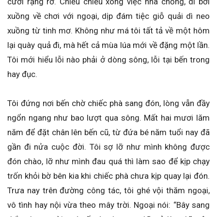
cười rạng rỡ. Chiều chiều xong việc nhà chồng, dì bơi
xuồng về chơi với ngoại, dịp đám tiệc giỗ quải dì neo
xuồng từ tinh mơ. Không như má tôi tất tả về một hôm
lại quày quả đi, mà hết cả mùa lúa mới về đặng một lần.
Tôi mới hiểu lỗi nào phải ở dòng sông, lỗi tại bến trong
hay đục.
Tôi đứng nơi bến chờ chiếc phà sang đón, lòng vẫn đầy
ngổn ngang như bao lượt qua sông. Mất hai mươi lăm
năm để đặt chân lên bến cũ, từ đứa bé năm tuổi nay đã
gần đi nửa cuộc đời. Tôi sợ lỡ như mình không được
đón chào, lỡ như mình đau quá thì làm sao để kịp chạy
trốn khỏi bờ bên kia khi chiếc phà chưa kịp quay lại đón.
Trưa nay trên đường công tác, tôi ghé vội thăm ngoại,
vô tình hay nội vừa theo mây trời. Ngoại nói: “Bây sang