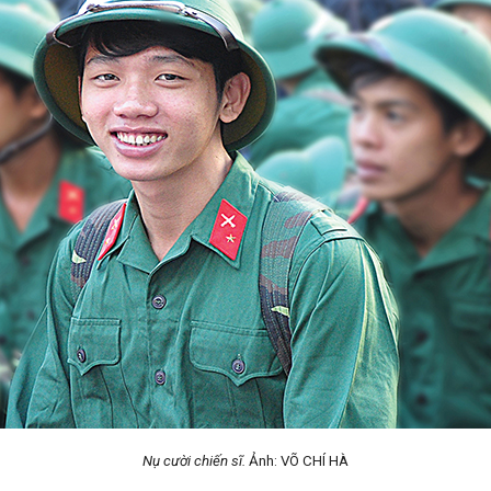
Nụ cười chiến sĩ.
Ảnh: VÕ CHÍ HÀ