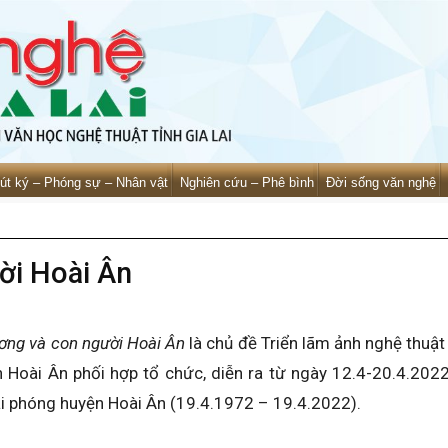
út ký – Phóng sự – Nhân vật
Nghiên cứu – Phê bình
Đời sống văn nghệ
ời Hoài Ân
ơng và con người Hoài Ân
là chủ đề Triển lãm ảnh nghệ thuậ
 Hoài Ân phối hợp tổ chức, diễn ra từ ngày 12.4-20.4.202
i phóng huyện Hoài Ân (19.4.1972 – 19.4.2022).