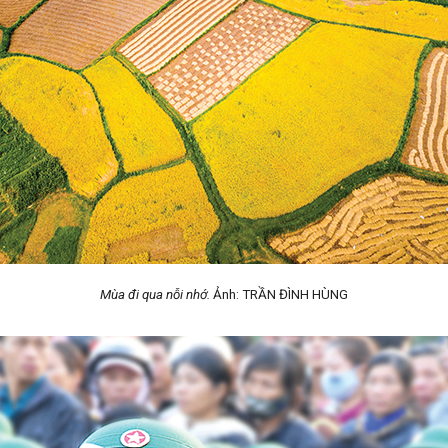
Mùa đi qua nỗi nhớ.
Ảnh: TRẦN ĐÌNH HÙNG