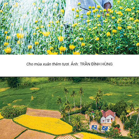
Cho mùa xuân thêm tươi.
Ảnh: TRẦN ĐÌNH HÙNG