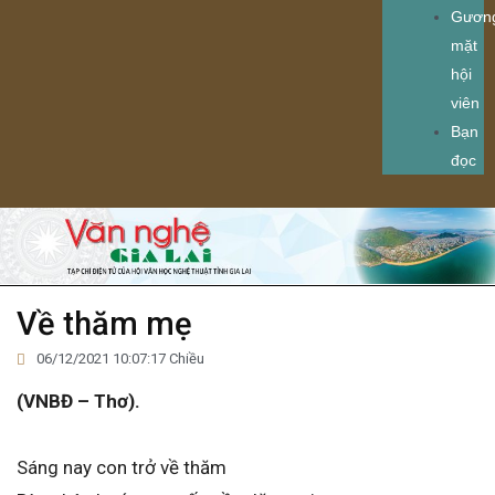
Gươn
mặt
hội
viên
Bạn
đọc
Về thăm mẹ
06/12/2021 10:07:17 Chiều
(VNBĐ – Thơ).
Sáng nay con trở về thăm