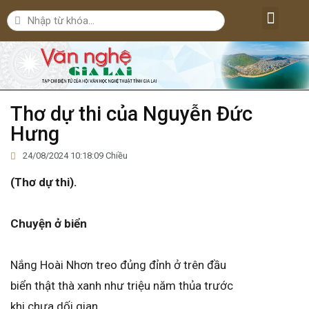
Lăng kính văn nghệ
Nghệ thuật
Bút ký – Phóng sự – Nhân vật
Nghiên cứu – Phê bình
Đời sống văn nghệ
Thơ dự thi của Nguyễn Đức
Hưng
24/08/2024 10:18:09 Chiều
(Thơ dự thi).
Chuyện ở biển
Nắng Hoài Nhơn treo đủng đỉnh ở trên đầu
biển thật thà xanh như triệu năm thủa trước
khi chưa dối gian