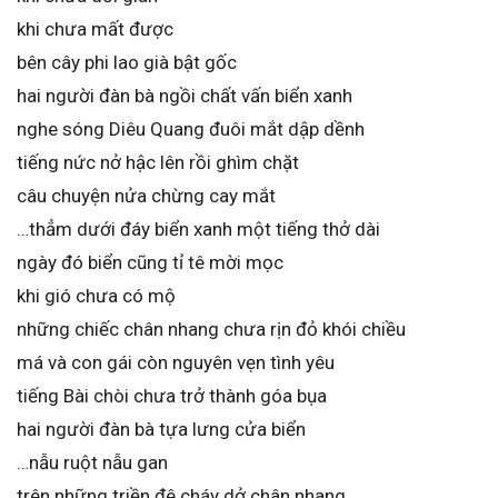
khi chưa mất được
bên cây phi lao già bật gốc
hai người đàn bà ngồi chất vấn biển xanh
nghe sóng Diêu Quang đuôi mắt dập dềnh
tiếng nức nở hậc lên rồi ghìm chặt
câu chuyện nửa chừng cay mắt
…thẳm dưới đáy biển xanh một tiếng thở dài
ngày đó biển cũng tỉ tê mời mọc
khi gió chưa có mộ
những chiếc chân nhang chưa rịn đỏ khói chiều
má và con gái còn nguyên vẹn tình yêu
tiếng Bài chòi chưa trở thành góa bụa
hai người đàn bà tựa lưng cửa biển
…nẫu ruột nẫu gan
trên những triền đê cháy dở chân nhang