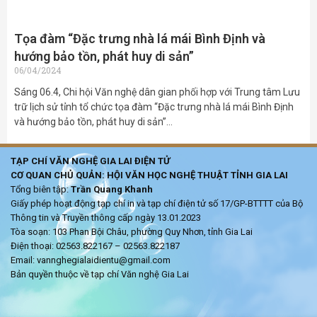
Tọa đàm “Đặc trưng nhà lá mái Bình Định và
hướng bảo tồn, phát huy di sản”
06/04/2024
Sáng 06.4, Chi hội Văn nghệ dân gian phối hợp với Trung tâm Lưu
trữ lịch sử tỉnh tổ chức tọa đàm “Đặc trưng nhà lá mái Bình Định
và hướng bảo tồn, phát huy di sản”…
TẠP CHÍ VĂN NGHỆ GIA LAI ĐIỆN TỬ
CƠ QUAN CHỦ QUẢN: HỘI VĂN HỌC NGHỆ THUẬT TỈNH GIA LAI
Tổng biên tập:
Trần Quang Khanh
Giấy phép hoạt động tạp chí in và tạp chí điện tử số 17/GP-BTTTT của Bộ
Thông tin và Truyền thông cấp ngày 13.01.2023
Tòa soạn: 103 Phan Bội Châu, phường Quy Nhơn, tỉnh Gia Lai
Điện thoại: 02563.822167 – 02563.822187
Email: vannghegialaidientu@gmail.com
Bản quyền thuộc về tạp chí Văn nghệ Gia Lai