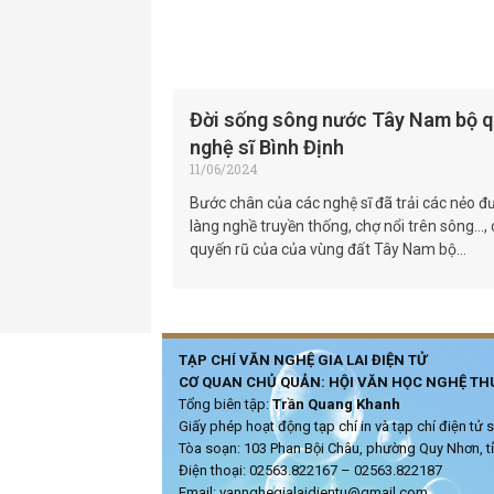
Đời sống sông nước Tây Nam bộ q
nghệ sĩ Bình Định
11/06/2024
Bước chân của các nghệ sĩ đã trải các nẻo đ
làng nghề truyền thống, chợ nổi trên sông…
quyến rũ của của vùng đất Tây Nam bộ…
TẠP CHÍ VĂN NGHỆ GIA LAI ĐIỆN TỬ
CƠ QUAN CHỦ QUẢN: HỘI VĂN HỌC NGHỆ THU
Tổng biên tập:
Trần Quang Khanh
Giấy phép hoạt động tạp chí in và tạp chí điện t
Tòa soạn: 103 Phan Bội Châu, phường Quy Nhơn, tỉ
Điện thoại: 02563.822167 – 02563.822187
Email: vannghegialaidientu@gmail.com