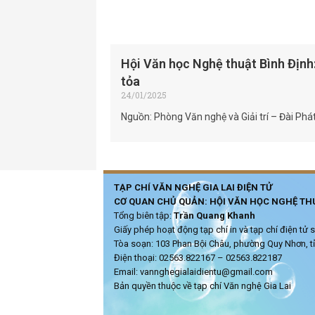
Hội Văn học Nghệ thuật Bình Định:
tỏa
24/01/2025
Nguồn: Phòng Văn nghệ và Giải trí – Đài Phá
TẠP CHÍ VĂN NGHỆ GIA LAI ĐIỆN TỬ
CƠ QUAN CHỦ QUẢN: HỘI VĂN HỌC NGHỆ THU
Tổng biên tập:
Trần Quang Khanh
Giấy phép hoạt động tạp chí in và tạp chí điện t
Tòa soạn: 103 Phan Bội Châu, phường Quy Nhơn, tỉ
Điện thoại: 02563.822167 – 02563.822187
Email: vannghegialaidientu@gmail.com
Bản quyền thuộc về tạp chí Văn nghệ Gia Lai