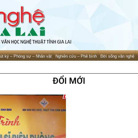
út ký – Phóng sự – Nhân vật
Nghiên cứu – Phê bình
Đời sống văn nghệ
ĐỔI MỚI