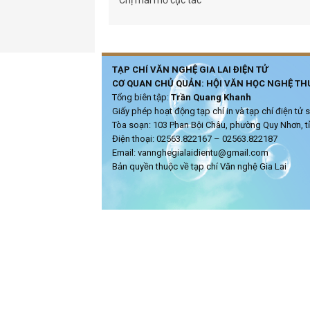
TẠP CHÍ VĂN NGHỆ GIA LAI ĐIỆN TỬ
CƠ QUAN CHỦ QUẢN: HỘI VĂN HỌC NGHỆ THU
Tổng biên tập:
Trần Quang Khanh
Giấy phép hoạt động tạp chí in và tạp chí điện t
Tòa soạn: 103 Phan Bội Châu, phường Quy Nhơn, tỉ
Điện thoại: 02563.822167 – 02563.822187
Email: vannghegialaidientu@gmail.com
Bản quyền thuộc về tạp chí Văn nghệ Gia Lai