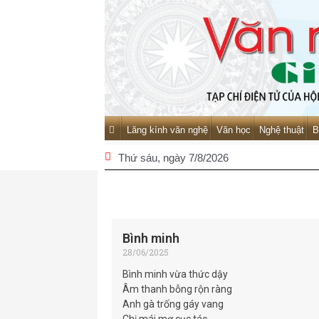
Lăng kính văn nghệ
Văn học
Nghệ thuật
B
Thứ sáu
, ngày 7/8/2026
Bình minh
28/06/2025
Bình minh vừa thức dậy
Âm thanh bỗng rộn ràng
Anh gà trống gáy vang
Chị mái mơ cục tác