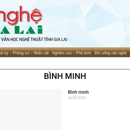
út ký – Phóng sự – Nhân vật
Nghiên cứu – Phê bình
Đời sống văn nghệ
BÌNH MINH
Bình minh
12/05/2021