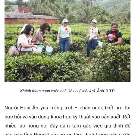
Khách tham quan vườn chè Gò Loi (Hoài Ân)
. Ảnh: B.T.P
Người Hoài Ân yêu trồng trọt – chăn nuôi, biết tìm tòi
học hỏi và vận dụng khoa học kỹ thuật vào sản xuất. Rất
nhiều lão nông nơi đây dám tạm gác việc gia đình để
vào các tỉnh Đông Nam bộ xin làm thuê trong các vườn