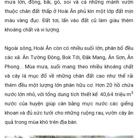
mưa lớn, đồng, bãi, gò, soi và cả những mảnh vườn
thuộc chân đất thấp ở Hoài Ân phủ kín một lớp đất mịn
màu vàng đục. Đất tơi, lẩn vào đất cũ làm giàu thêm
khoáng chất và vi lượng.
Ngoài sông, Hoài Ân còn có nhiều suối lớn, phân bố đều
các xã: Ân Tường Đông, Bok Tới, Đăk Mang, Ân Sơn, Ân
Phong… Mùa mưa, suối mang theo nhiều khoáng chất
và cây lá mục đổ về những chân đất cao như thể rải
thêm đều một lượng lớn phân hữu cơ. Hơn 20 hồ chứa
3
nước lớn nhỏ, với tổng dung tích thiết kế: 40,64 triệu m
nước của huyện giúp cân bằng mực nước các giếng
khoan và đủ sức tưới cho những ruộng rau, vườn cây ăn
quả trong mùa khô trên địa bàn.