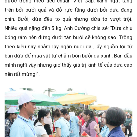
được trồng theo tiêu chuẩn Viet Gap, xanh ngát tầng
trên bởi bưởi quả và đỏ rực tầng dưới bởi dứa đang
chín. Bưởi, dứa đều to quả nhưng dứa to vượt trội.
Nhiều quả nặng đến 5 kg. Anh Cường chia sẻ: “Dứa chịu
bóng râm nên đứng dưới tán bưởi sẽ không sao. Trồng
theo kiểu này nhằm lấy ngắn nuôi dài, lấy nguồn lợi từ
bán dứa để mua vật tư chăm bón bưởi da xanh. Ban đầu
mình nghĩ vậy nhưng giờ thấy giá trị kinh tế của dứa cao
nên rất mừng!”.