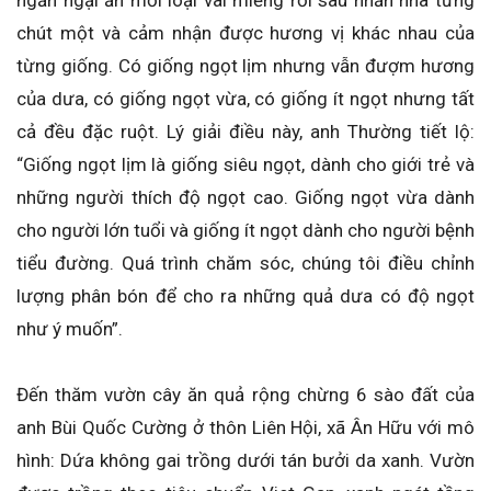
ngần ngại ăn mỗi loại vài miếng rồi sau nhẩn nha từng
chút một và cảm nhận được hương vị khác nhau của
từng giống. Có giống ngọt lịm nhưng vẫn đượm hương
của dưa, có giống ngọt vừa, có giống ít ngọt nhưng tất
cả đều đặc ruột. Lý giải điều này, anh Thường tiết lộ:
“Giống ngọt lịm là giống siêu ngọt, dành cho giới trẻ và
những người thích độ ngọt cao. Giống ngọt vừa dành
cho người lớn tuổi và giống ít ngọt dành cho người bệnh
tiểu đường. Quá trình chăm sóc, chúng tôi điều chỉnh
lượng phân bón để cho ra những quả dưa có độ ngọt
như ý muốn”.
Đến thăm vườn cây ăn quả rộng chừng 6 sào đất của
anh Bùi Quốc Cường ở thôn Liên Hội, xã Ân Hữu với mô
hình: Dứa không gai trồng dưới tán bưởi da xanh. Vườn