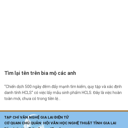
Tìm lại tên trên bia mộ các anh
“Chiến dịch 500 ngày đêm đẩy mạnh tìm kiếm, quy tập và xác định
danh tính HCLS” có việc lấy mẫu sinh phẩm HCLS. Đây là việc hoàn
toàn mới, chưa có trong tiền lệ…
TẠP CHÍ VĂN NGHỆ GIA LAI ĐIỆN TỬ
CƠ QUAN CHỦ QUẢN: HỘI VĂN HỌC NGHỆ THUẬT TỈNH GIA LAI