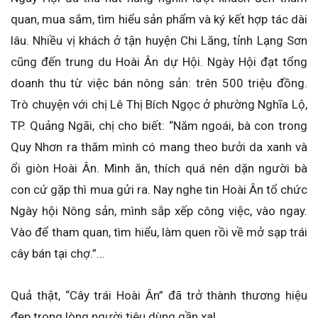
quan, mua sắm, tìm hiểu sản phẩm và ký kết hợp tác dài
lâu. Nhiều vị khách ở tận huyện Chi Lăng, tỉnh Lạng Sơn
cũng đến trung du Hoài Ân dự Hội. Ngày Hội đạt tổng
doanh thu từ việc bán nông sản: trên 500 triệu đồng.
Trò chuyện với chị Lê Thị Bích Ngọc ở phường Nghĩa Lộ,
TP. Quảng Ngãi, chị cho biết: “Năm ngoái, bà con trong
Quy Nhơn ra thăm mình có mang theo bưởi da xanh và
ổi giòn Hoài Ân. Mình ăn, thích quá nên dặn người bà
con cứ gặp thì mua gửi ra. Nay nghe tin Hoài Ân tổ chức
Ngày hội Nông sản, mình sắp xếp công việc, vào ngay.
Vào để tham quan, tìm hiểu, làm quen rồi về mở sạp trái
cây bán tại chợ.”…
Quả thật, “Cây trái Hoài Ân” đã trở thành thương hiệu
đẹp trong lòng người tiêu dùng gần xa!