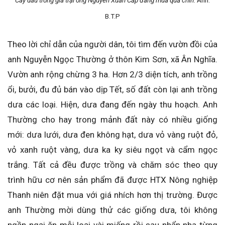
Cây dâu trong gia trại ông Nguyễn Xuân Cấp đang mùa quả chín.
Ảnh:
B.T.P
Theo lời chỉ dẫn của người dân, tôi tìm đến vườn đồi của
anh Nguyễn Ngọc Thường ở thôn Kim Sơn, xã Ân Nghĩa.
Vườn anh rộng chừng 3 ha. Hơn 2/3 diện tích, anh trồng
ổi, bưởi, đu đủ bán vào dịp Tết, số đất còn lại anh trồng
dưa các loại. Hiện, dưa đang đến ngày thu hoạch. Anh
Thường cho hay trong mảnh đất này có nhiều giống
mới: dưa lưới, dưa đen không hạt, dưa vỏ vàng ruột đỏ,
vỏ xanh ruột vàng, dưa ka ky siêu ngọt và cẩm ngọc
trắng. Tất cả đều được trồng và chăm sóc theo quy
trình hữu cơ nên sản phẩm đã được HTX Nông nghiệp
Thanh niên đặt mua với giá nhích hơn thị trường. Được
anh Thường mời dùng thử các giống dưa, tôi không