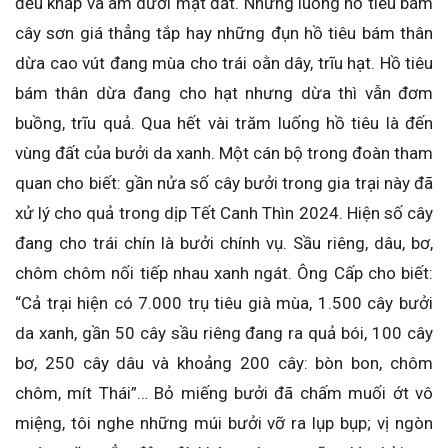
đều khắp và âm dưới mặt đất. Những luống hồ tiêu bám
cây sơn giá thẳng tắp hay những đụn hồ tiêu bám thân
dừa cao vút đang mùa cho trái oằn dây, trĩu hạt. Hồ tiêu
bám thân dừa đang cho hạt nhưng dừa thì vẫn đơm
buồng, trĩu quả. Qua hết vài trăm luống hồ tiêu là đến
vùng đất của bưởi da xanh. Một cán bộ trong đoàn tham
quan cho biết: gần nửa số cây bưởi trong gia trại này đã
xử lý cho quả trong dịp Tết Canh Thìn 2024. Hiện số cây
đang cho trái chín là bưởi chính vụ. Sầu riêng, dâu, bơ,
chôm chôm nối tiếp nhau xanh ngát. Ông Cấp cho biết:
“Cả trại hiện có 7.000 trụ tiêu già mùa, 1.500 cây bưởi
da xanh, gần 50 cây sầu riêng đang ra quả bói, 100 cây
bơ, 250 cây dâu và khoảng 200 cây: bòn bon, chôm
chôm, mít Thái”… Bỏ miếng bưởi đã chấm muối ớt vô
miệng, tôi nghe những múi bưởi vỡ ra lụp bụp; vị ngòn