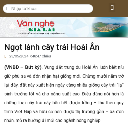
Lăng kính văn nghệ
Nghệ thuật
Bút ký – Phóng sự – Nhân vật
Nghiên cứu – Phê bình
Đời sống văn nghệ
Ngọt lành cây trái Hoài Ân
23/05/2024 7:48:47 Chiều
(VNBĐ – Bút ký).
Vùng đất trung du Hoài Ân luôn biết níu
giữ phù sa và đón nhận hạt giống mới. Chừng mười năm trở
lại đây, đất này xuất hiện ngày càng nhiều giống cây trái “lạ”
sinh trưởng tốt và cho năng suất cao. Điều đáng nói hơn là
những loại cây trái này hầu hết được trồng – thu theo quy
trình Viet Gap và hữu cơ nên được thị trường gần – xa đón
nhận, mở ra hướng đi mới cho ngành nông nghiệp.