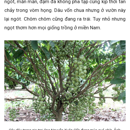
ngót, măn mẳn, đậm đà không pha tạp cũng kịp thời tan
chảy trong vòm họng. Dâu vốn chua nhưng ở vườn này
lại ngót. Chôm chôm cũng đang ra trái. Tuy nhỏ nhưng
ngọt thơm hơn mọi giống trồng ở miền Nam.