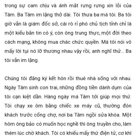
trong sự cam chịu và ánh mắt rưng rưng xin lỗi của
Tâm. Ba Tâm im lặng thở dài. Tôi thưa ba má tôi. Ba tôi
giờ vẫn là giám đốc sở, cái rò rỉ phó chủ tịch tỉnh chỉ là
một kiểu bắn tin có ý, còn ông trung thực, một đời theo
cách mạng, không mua chác chức quyền. Má tôi nói vô
mấy lời tụi nó lỡ thương nhau vậy rồi, anh nghĩ thử… Ba
tôi vẫn im lặng.
Chúng tôi đăng ký kết hôn rồi thuê nhà sống với nhau.
Ngày Tâm sinh con trai, những đồng tiền dành dụm của
tôi cạn kiệt dần. Hàng ngày má Tâm tới giúp mọi thứ.
Tôi chạy xe ôm bằng chiếc xe máy cũ, thường đón
khách trước cổng chợ, nơi ba Tâm ngồi sửa khóa. Một
hôm ông bảo có muốn học nghề thì ông truyền cho, làm
thêm lúc chờ khách. Tôi có khiếu mấy thứ điện tử, cơ khí