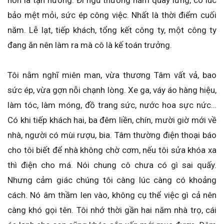
hơn là tận hưởng. Đi ngủ thường nằm quay lưng, có lúc
bảo mệt mỏi, sức ép công việc. Nhất là thời điểm cuối
năm. Lễ lạt, tiếp khách, tổng kết công ty, một công ty
đang ăn nên làm ra mà cô là kế toán trưởng.
Tôi nằm nghĩ miên man, vừa thương Tâm vất vả, bao
sức ép, vừa gợn nỗi chạnh lòng. Xe ga, váy áo hàng hiệu,
làm tóc, làm móng, đồ trang sức, nước hoa sực nức…
Có khi tiếp khách hai, ba đêm liền, chín, mười giờ mới về
nhà, người có mùi rượu, bia. Tâm thường điện thoại báo
cho tôi biết để nhà không chờ cơm, nếu tôi sửa khóa xa
thì điện cho má. Nói chung cô chưa có gì sai quấy.
Nhưng cảm giác chúng tôi càng lúc càng có khoảng
cách. Nó âm thầm len vào, không cụ thể việc gì cả nên
càng khó gọi tên. Tôi nhớ thời gần hai năm nhà trọ, cái