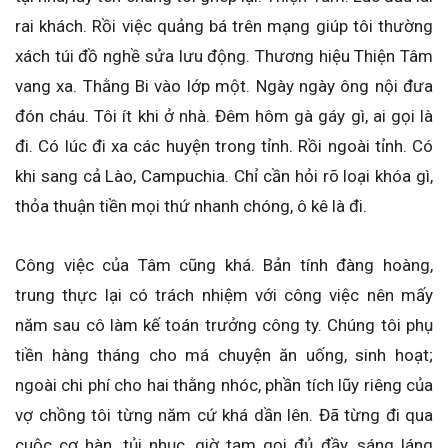
rai khách. Rồi việc quảng bá trên mạng giúp tôi thường
xách túi đồ nghề sửa lưu động. Thương hiệu Thiện Tâm
vang xa. Thằng Bi vào lớp một. Ngày ngày ông nội đưa
đón cháu. Tôi ít khi ở nhà. Đêm hôm gà gáy gì, ai gọi là
đi. Có lúc đi xa các huyện trong tỉnh. Rồi ngoài tỉnh. Có
khi sang cả Lào, Campuchia. Chỉ cần hỏi rõ loại khóa gì,
thỏa thuận tiền mọi thứ nhanh chóng, ô kê là đi.
Công việc của Tâm cũng khá. Bản tính đàng hoàng,
trung thực lại có trách nhiệm với công việc nên mấy
năm sau cô làm kế toán trưởng công ty. Chúng tôi phụ
tiền hàng tháng cho má chuyện ăn uống, sinh hoạt;
ngoài chi phí cho hai thằng nhóc, phần tích lũy riêng của
vợ chồng tôi từng năm cứ khá dần lên. Đã từng đi qua
cuộc cơ hàn, tủi nhục, giờ tạm gọi đủ đầy, sáng láng