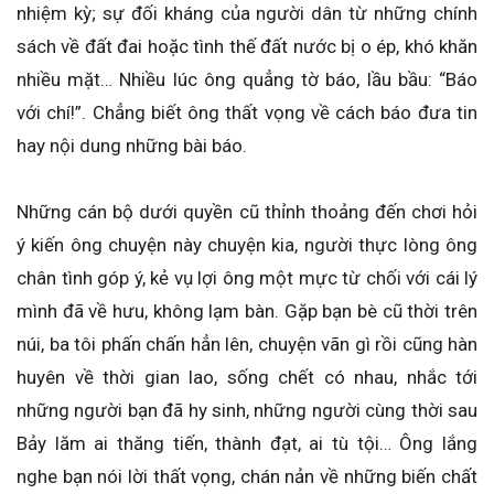
nhiệm kỳ; sự đối kháng của người dân từ những chính
sách về đất đai hoặc tình thế đất nước bị o ép, khó khăn
nhiều mặt… Nhiều lúc ông quẳng tờ báo, lầu bầu: “Báo
với chí!”. Chẳng biết ông thất vọng về cách báo đưa tin
hay nội dung những bài báo.
Những cán bộ dưới quyền cũ thỉnh thoảng đến chơi hỏi
ý kiến ông chuyện này chuyện kia, người thực lòng ông
chân tình góp ý, kẻ vụ lợi ông một mực từ chối với cái lý
mình đã về hưu, không lạm bàn. Gặp bạn bè cũ thời trên
núi, ba tôi phấn chấn hẳn lên, chuyện vãn gì rồi cũng hàn
huyên về thời gian lao, sống chết có nhau, nhắc tới
những người bạn đã hy sinh, những người cùng thời sau
Bảy lăm ai thăng tiến, thành đạt, ai tù tội… Ông lắng
nghe bạn nói lời thất vọng, chán nản về những biến chất