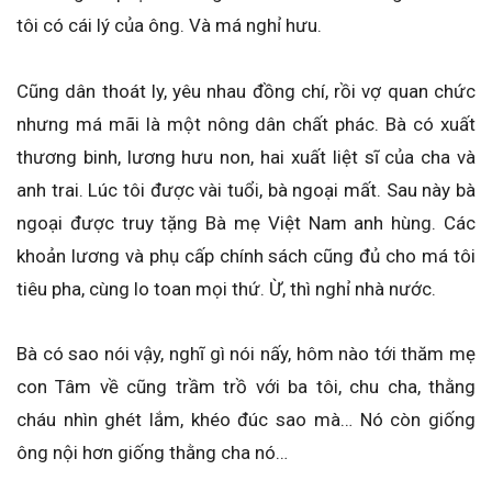
tôi có cái lý của ông. Và má nghỉ hưu.
Cũng dân thoát ly, yêu nhau đồng chí, rồi vợ quan chức
nhưng má mãi là một nông dân chất phác. Bà có xuất
thương binh, lương hưu non, hai xuất liệt sĩ của cha và
anh trai. Lúc tôi được vài tuổi, bà ngoại mất. Sau này bà
ngoại được truy tặng Bà mẹ Việt Nam anh hùng. Các
khoản lương và phụ cấp chính sách cũng đủ cho má tôi
tiêu pha, cùng lo toan mọi thứ. Ừ, thì nghỉ nhà nước.
Bà có sao nói vậy, nghĩ gì nói nấy, hôm nào tới thăm mẹ
con Tâm về cũng trầm trồ với ba tôi, chu cha, thằng
cháu nhìn ghét lắm, khéo đúc sao mà… Nó còn giống
ông nội hơn giống thằng cha nó…