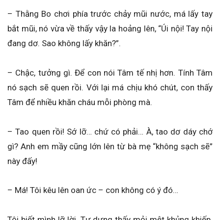
– Thằng Bo chơi phía trước chảy mũi nước, má lấy tay
bắt mũi, nó vừa về thấy vậy la hoảng lên, “Úi nội! Tay nội
đang dơ. Sao không lấy khăn?”.
– Chậc, tưởng gì. Để con nói Tâm tế nhị hơn. Tính Tâm
nó sạch sẽ quen rồi. Với lại má chịu khó chút, con thấy
Tâm để nhiều khăn cháu mỗi phòng mà.
– Tao quen rồi! Sớ lỡ… chứ có phải… À, tao dơ dáy chớ
gì? Anh em mầy cũng lớn lên từ bà mẹ “không sạch sẽ”
này đấy!
– Má! Tôi kêu lên oan ức – con không có ý đó…
Tôi biết mình lỡ lời. Tự dưng thấy mỏi mệt khủng khiếp.