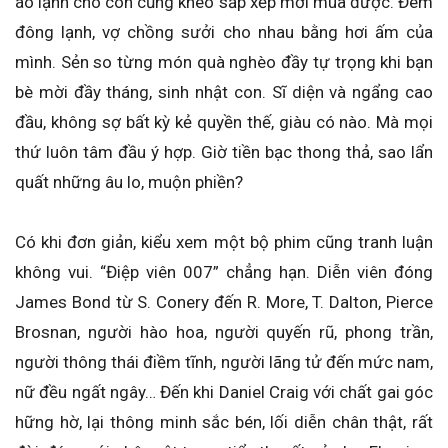
áo lạnh cho con cũng khéo sắp xếp mới mua được. Đêm
đông lạnh, vợ chồng sưởi cho nhau bằng hơi ấm của
mình. Sẻn so từng món quà nghèo đầy tự trọng khi bạn
bè mời đầy tháng, sinh nhật con. Sĩ diện và ngẩng cao
đầu, không sợ bất kỳ kẻ quyền thế, giàu có nào. Mà mọi
thứ luôn tâm đầu ý hợp. Giờ tiền bạc thong thả, sao lẩn
quất những âu lo, muộn phiền?
Có khi đơn giản, kiểu xem một bộ phim cũng tranh luận
không vui. “Điệp viên 007” chẳng hạn. Diễn viên đóng
James Bond từ S. Conery đến R. More, T. Dalton, Pierce
Brosnan, người hào hoa, người quyến rũ, phong trần,
người thông thái điềm tĩnh, người lãng tử đến mức nam,
nữ đều ngất ngây… Đến khi Daniel Craig với chất gai góc
hững hờ, lại thông minh sắc bén, lối diễn chân thật, rất