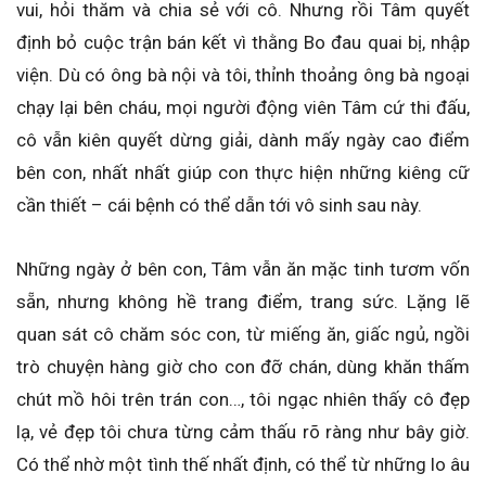
vui, hỏi thăm và chia sẻ với cô. Nhưng rồi Tâm quyết
định bỏ cuộc trận bán kết vì thằng Bo đau quai bị, nhập
viện. Dù có ông bà nội và tôi, thỉnh thoảng ông bà ngoại
chạy lại bên cháu, mọi người động viên Tâm cứ thi đấu,
cô vẫn kiên quyết dừng giải, dành mấy ngày cao điểm
bên con, nhất nhất giúp con thực hiện những kiêng cữ
cần thiết – cái bệnh có thể dẫn tới vô sinh sau này.
Những ngày ở bên con, Tâm vẫn ăn mặc tinh tươm vốn
sẵn, nhưng không hề trang điểm, trang sức. Lặng lẽ
quan sát cô chăm sóc con, từ miếng ăn, giấc ngủ, ngồi
trò chuyện hàng giờ cho con đỡ chán, dùng khăn thấm
chút mồ hôi trên trán con…, tôi ngạc nhiên thấy cô đẹp
lạ, vẻ đẹp tôi chưa từng cảm thấu rõ ràng như bây giờ.
Có thể nhờ một tình thế nhất định, có thể từ những lo âu