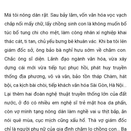
Má tôi nông dân rặt. Sau bảy lăm, vốn văn hóa vọc vạch
chắp nối mấy chữ, lấy chồng sinh con là không muốn bổ
túc bổ tung chi cho mệt, làm công nhân xí nghiệp khai
thác cát, ti tan, chủ yếu bưng bê khuân vác. Khi ba tôi lên
giám đốc sở, ông bảo bà nghỉ hưu sớm về chăm con.
Chắc ông sĩ diện. Lãnh đạo ngành văn hóa, vừa xây
dựng cái mới vừa tiếp tục phục hồi, phát huy truyền
thống địa phương, võ và văn, bảo tồn tháp Chàm, hát
bội, ca kịch bài chòi, tiếp khách văn hóa Sài Gòn, Hà Nội…
Lại thêm hai đoàn nghệ thuật truyền thống lớn của đất
nước, ở đó có nhiều em nghệ sĩ trẻ mặt hoa da phấn,
còn vợ mình tạng nông dân làm nghề vai u thịt bắp, ăn
nói quê mùa, cục mịch cũng xấu hổ. Thà vợ giám đốc
chỉ là người phụ nữ của gia đình chăm lo chồng con… Ba