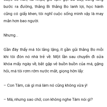
bước ra đường, thằng Bi thằng Bo lanh lợi, học hành
cũng có giấy khen, tôi nghĩ cuộc sống mình vậy là may
mắn hơn bao người.
Nhưng…
Gần đây thấy má tôi lằng lặng, ít gần gũi thằng Bo mỗi
khi tôi đón nó nhà trẻ về. Một lần sau chuyến đi sửa
khóa mấy ngày về, bắt gặp vẻ buồn buồn của má, gặng
hỏi, má tôi rơm rớm nước mắt, giọng hờn lẩy:
– Con Tâm, cái gì má làm nó cũng không vừa ý!
– Má, nhưng sao chớ, con không nghe Tâm nói gì?