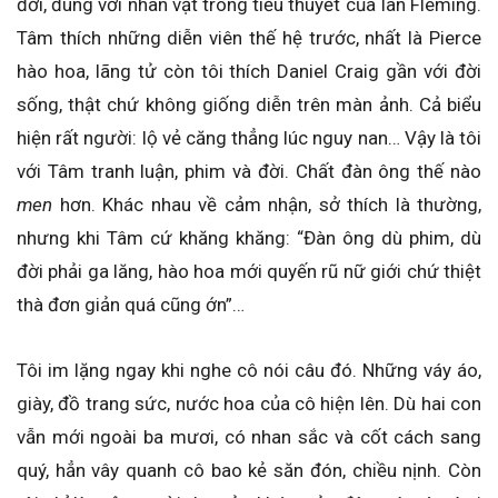
đời, đúng với nhân vật trong tiểu thuyết của Ian Fleming.
Tâm thích những diễn viên thế hệ trước, nhất là Pierce
hào hoa, lãng tử còn tôi thích Daniel Craig gần với đời
sống, thật chứ không giống diễn trên màn ảnh. Cả biểu
hiện rất người: lộ vẻ căng thẳng lúc nguy nan… Vậy là tôi
với Tâm tranh luận, phim và đời. Chất đàn ông thế nào
men
hơn. Khác nhau về cảm nhận, sở thích là thường,
nhưng khi Tâm cứ khăng khăng: “Đàn ông dù phim, dù
đời phải ga lăng, hào hoa mới quyến rũ nữ giới chứ thiệt
thà đơn giản quá cũng ớn”…
Tôi im lặng ngay khi nghe cô nói câu đó. Những váy áo,
giày, đồ trang sức, nước hoa của cô hiện lên. Dù hai con
vẫn mới ngoài ba mươi, có nhan sắc và cốt cách sang
quý, hẳn vây quanh cô bao kẻ săn đón, chiều nịnh. Còn