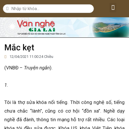
Lăng kính văn nghệ
Nghệ thuật
Bút ký – Phóng sự – Nhân vật
Nghiên cứu – Phê bình
Đời sống văn nghệ
Mắc kẹt
12/04/2021 11:00:24 Chiều
(VNBĐ –
Truyện ngắn
).
1.
Tôi là thợ sửa khóa nổi tiếng. Thời công nghệ số, tiếng
chưa chắc “lành”, cũng có cơ hội “đồn xa”. Nghề dạy
nghề đã đành, thông tin mạng hỗ trợ rất nhiều. Các loại
khóa tôi đều sửa được. Khóa US, khóa Việt Tiệp, khóa