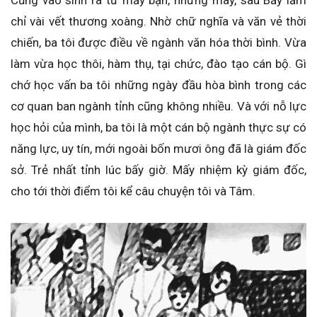
Cũng vào sinh ra tử mấy bận, nhưng may, sau Bảy lăm
chỉ vài vết thương xoàng. Nhờ chữ nghĩa và văn vẻ thời
chiến, ba tôi được điều về ngành văn hóa thời bình. Vừa
làm vừa học thôi, hàm thụ, tại chức, đào tạo cán bộ. Gì
chớ học vấn ba tôi những ngày đầu hòa bình trong các
cơ quan ban ngành tỉnh cũng không nhiều. Và với nỗ lực
học hỏi của mình, ba tôi là một cán bộ ngành thực sự có
năng lực, uy tín, mới ngoài bốn mươi ông đã là giám đốc
sở. Trẻ nhất tỉnh lúc bấy giờ. Mấy nhiệm kỳ giám đốc,
cho tới thời điểm tôi kể câu chuyện tôi và Tâm.