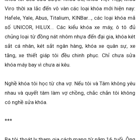
Viro thời xa lắc đến vô vàn các loại khóa mới hiện nay:
Hafele, Yale, Abus, Titalium, KINBar…, các loại khóa mã
số UNICOR, HILUX… Các kiểu khóa xe máy, ô tô đủ
chủng loại từ đồng nát nhôm nhựa đến đại gia, khóa két
sắt cá nhân, két sắt ngân hàng, khóa xe quân sự, xe
tăng, xe thiết giáp tôi đều chinh phục. Chỉ chưa sửa
khóa máy bay vì chưa ai kêu.
Nghề khóa tôi học từ cha vợ. Nếu tôi và Tâm không yêu
nhau và quyết tâm làm vợ chồng, chắc chắn tôi không
có nghề sửa khóa.
***
Ba tôi thoát ly tham gia cách mạng từ năm 16 tuổi. Ông