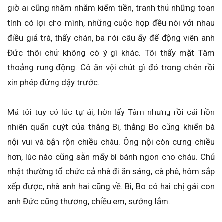
giờ ai cũng nhăm nhăm kiếm tiền, tranh thủ những toan
tính có lợi cho mình, những cuộc họp đều nói với nhau
điều giả trá, thấy chán, ba nói câu ấy để động viên anh
Đức thôi chứ không có ý gì khác. Tôi thấy mặt Tâm
thoảng rung động. Cô ăn vội chút gì đó trong chén rồi
xin phép đứng dậy trước.
Má tôi tuy có lúc tự ái, hờn lẩy Tâm nhưng rồi cái hồn
nhiên quấn quýt của thằng Bi, thằng Bo cũng khiến bà
nội vui và bận rộn chiều cháu. Ông nội còn cưng chiều
hơn, lúc nào cũng sẵn mấy bì bánh ngon cho cháu. Chủ
nhật thường tổ chức cả nhà đi ăn sáng, cà phê, hôm sắp
xếp được, nhà anh hai cũng về. Bi, Bo có hai chị gái con
anh Đức cũng thương, chiều em, sướng lắm.