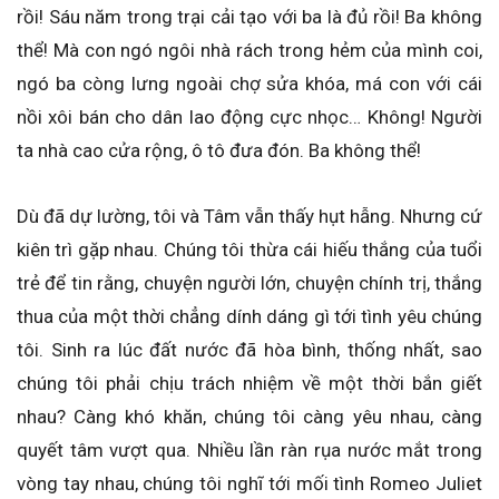
rồi! Sáu năm trong trại cải tạo với ba là đủ rồi! Ba không
thể! Mà con ngó ngôi nhà rách trong hẻm của mình coi,
ngó ba còng lưng ngoài chợ sửa khóa, má con với cái
nồi xôi bán cho dân lao động cực nhọc… Không! Người
ta nhà cao cửa rộng, ô tô đưa đón. Ba không thể!
Dù đã dự lường, tôi và Tâm vẫn thấy hụt hẫng. Nhưng cứ
kiên trì gặp nhau. Chúng tôi thừa cái hiếu thắng của tuổi
trẻ để tin rằng, chuyện người lớn, chuyện chính trị, thắng
thua của một thời chẳng dính dáng gì tới tình yêu chúng
tôi. Sinh ra lúc đất nước đã hòa bình, thống nhất, sao
chúng tôi phải chịu trách nhiệm về một thời bắn giết
nhau? Càng khó khăn, chúng tôi càng yêu nhau, càng
quyết tâm vượt qua. Nhiều lần ràn rụa nước mắt trong
vòng tay nhau, chúng tôi nghĩ tới mối tình Romeo Juliet