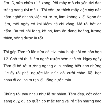
ẩm IC, sửa chữa tí là xong. Rồi mày mò chuyển tivi đen
trắng sang tivi màu… Tôi vốn ưa thích mấy việc này nên
nắm nghề nhanh, việc cứ ro ro, làm không xuể. Ngon ăn
lắm, mỗi ngày có khi kiếm cả chỉ vàng. Má tôi hết ca
cẩm. Ba tôi hài lòng, kệ nó, làm ăn đàng hoàng, lương
thiện, sống được là tốt.
Tôi gặp Tâm từ lần sửa cái tivi màu bị xịt hồi cô còn học
12. Chỗ tôi thuê làm nghề trước hẻm nhà cô. Ngày ngày
Tâm đi bộ tới trường ngang qua, chẳng biết sao những
lúc ấy tôi phải ngước lên nhìn cô, cười chào. Rồi hẹn
nhau đi coi phim rạp, đi uống nước mía.
Chúng tôi yêu nhau như lẽ tự nhiên. Tâm đẹp, cốt cách
sang quý, dù áo quần cô mặc tạng vải rẻ tiền nhưng bao