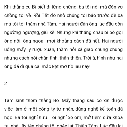
Khi thằng cu Bi biết đi lững chững, ba tôi nói má đón vợ
chồng tôi về. Rồi Tết đó nhờ chúng tôi báo trước để ba
má tôi tới thăm nhà Tâm. Hai người đàn ông lúc đầu còn
ngường ngượng, giữ kẽ. Nhưng khi thằng cháu bi bô gọi
ông nội, ông ngoại, mọi khoảng cách đã hết. Hai người
uống mấy ly rượu xuân, thăm hỏi xã giao chung chung
nhưng cách nói chân tình, thân thiện. Trời à, hình như hai
ông đã đi qua cái mắc kẹt mơ hồ lâu nay!
2.
Tâm sinh thêm thằng Bo. Mấy tháng sau cô xin được
việc làm ở một công ty tư nhân, đúng nghề kế toán đã
học. Ba tôi nghỉ hưu. Tôi nghỉ xe ôm, mở tiệm sửa khóa
tại nhà, lấy tên chúng tôi ghép lại: Thiện Tâm. Lúc đầu lai