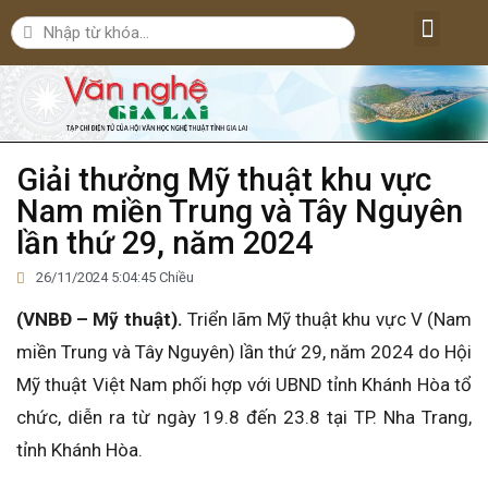
Lăng kính văn nghệ
Nghệ thuật
Bút ký – Phóng sự – Nhân vật
Nghiên cứu – Phê bình
Đời sống văn nghệ
Giải thưởng Mỹ thuật khu vực
Nam miền Trung và Tây Nguyên
lần thứ 29, năm 2024
26/11/2024 5:04:45 Chiều
(VNBĐ – Mỹ thuật).
Triển lãm Mỹ thuật khu vực V (Nam
miền Trung và Tây Nguyên) lần thứ 29, năm 2024 do Hội
Mỹ thuật Việt Nam phối hợp với UBND tỉnh Khánh Hòa tổ
chức, diễn ra từ ngày 19.8 đến 23.8 tại TP. Nha Trang,
tỉnh Khánh Hòa.