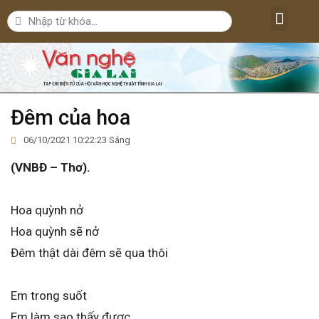
Lăng kính văn nghệ
Nghệ thuật
Bút ký – Phóng sự – Nhân vật
Nghiên cứu – Phê bình
Đời sống văn nghệ
Đêm của hoa
06/10/2021 10:22:23 Sáng
(VNBĐ – Thơ).
Hoa quỳnh nở
Hoa quỳnh sẽ nở
Đêm thật dài đêm sẽ qua thôi
Em trong suốt
Em làm sao thấy được