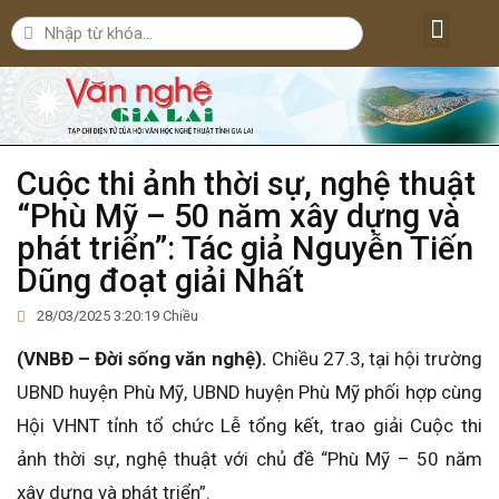
Lăng kính văn nghệ
Nghệ thuật
Bút ký – Phóng sự – Nhân vật
Nghiên cứu – Phê bình
Đời sống văn nghệ
Cuộc thi ảnh thời sự, nghệ thuật
“Phù Mỹ – 50 năm xây dựng và
phát triển”: Tác giả Nguyễn Tiến
Dũng đoạt giải Nhất
28/03/2025 3:20:19 Chiều
(VNBĐ – Đời sống văn nghệ).
Chiều 27.3, tại hội trường
UBND huyện Phù Mỹ, UBND huyện Phù Mỹ phối hợp cùng
Hội VHNT tỉnh tổ chức Lễ tổng kết, trao giải Cuộc thi
ảnh thời sự, nghệ thuật với chủ đề “Phù Mỹ – 50 năm
xây dựng và phát triển”.