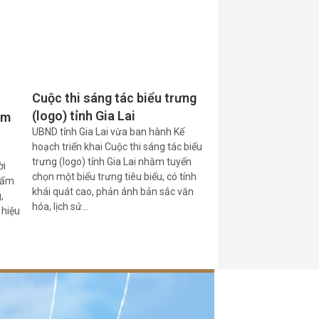
Cuộc thi sáng tác biểu trưng
(logo) tỉnh Gia Lai
ăm
UBND tỉnh Gia Lai vừa ban hành Kế
hoạch triển khai Cuộc thi sáng tác biểu
trưng (logo) tỉnh Gia Lai nhằm tuyển
ời
chọn một biểu trưng tiêu biểu, có tính
phẩm
khái quát cao, phản ánh bản sắc văn
,
hóa, lịch sử…
 hiệu