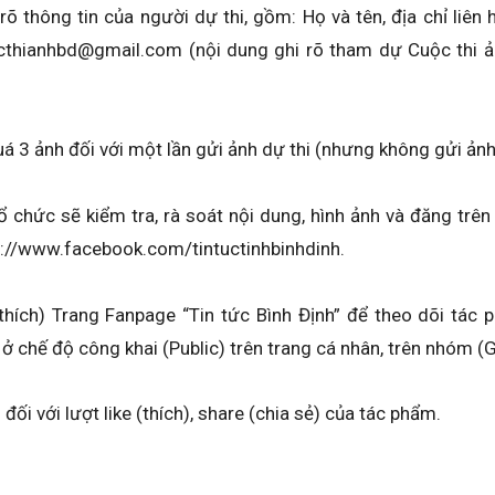
õ thông tin của người dự thi, gồm: Họ và tên, địa chỉ liên
uocthianhbd@gmail.com (nội dung ghi rõ tham dự Cuộc thi ả
á 3 ảnh đối với một lần gửi ảnh dự thi (nhưng không gửi ảnh
 chức sẽ kiểm tra, rà soát nội dung, hình ảnh và đăng trên
ps://www.facebook.com/tintuctinhbinhdinh.
thích) Trang Fanpage “Tin tức Bình Định” để theo dõi tác 
hi ở chế độ công khai (Public) trên trang cá nhân, trên nhóm
ối với lượt like (thích), share (chia sẻ) của tác phẩm.