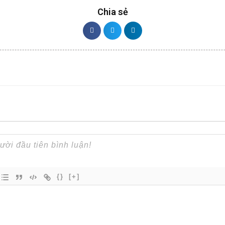
Chia sẻ
{}
[+]