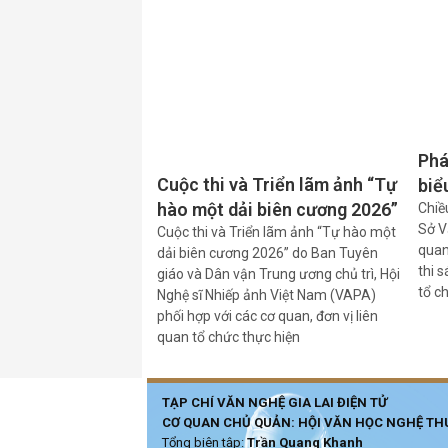
Phá
Cuộc thi và Triển lãm ảnh “Tự
biể
hào một dải biên cương 2026”
Chiề
Sở V
Cuộc thi và Triển lãm ảnh “Tự hào một
quan
dải biên cương 2026” do Ban Tuyên
thi s
giáo và Dân vận Trung ương chủ trì, Hội
tổ c
Nghệ sĩ Nhiếp ảnh Việt Nam (VAPA)
phối hợp với các cơ quan, đơn vị liên
quan tổ chức thực hiện
TẠP CHÍ VĂN NGHỆ GIA LAI ĐIỆN TỬ
CƠ QUAN CHỦ QUẢN: HỘI VĂN HỌC NGHỆ THU
Tổng biên tập:
Trần Quang Khanh