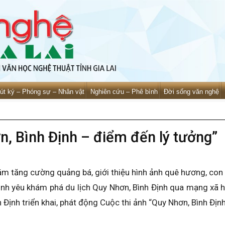
út ký – Phóng sự – Nhân vật
Nghiên cứu – Phê bình
Đời sống văn nghệ
n, Bình Định – điểm đến lý tưởng”
m tăng cường quảng bá, giới thiệu hình ảnh quê hương, con 
 tình yêu khám phá du lịch Quy Nhơn, Bình Định qua mạng xã 
 Định triển khai, phát động Cuộc thi ảnh “Quy Nhơn, Bình Địn