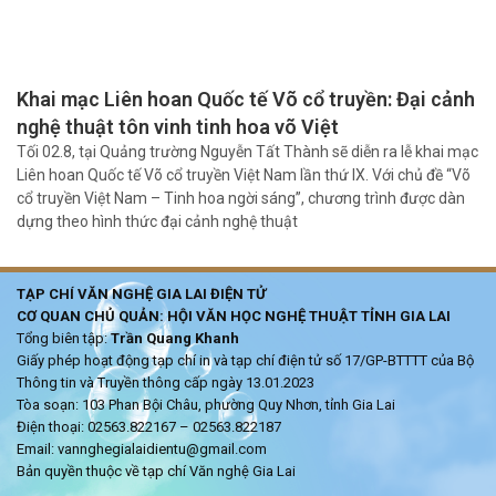
Khai mạc Liên hoan Quốc tế Võ cổ truyền: Đại cảnh
nghệ thuật tôn vinh tinh hoa võ Việt
Tối 02.8, tại Quảng trường Nguyễn Tất Thành sẽ diễn ra lễ khai mạc
Liên hoan Quốc tế Võ cổ truyền Việt Nam lần thứ IX. Với chủ đề “Võ
cổ truyền Việt Nam – Tinh hoa ngời sáng”, chương trình được dàn
dựng theo hình thức đại cảnh nghệ thuật
TẠP CHÍ VĂN NGHỆ GIA LAI ĐIỆN TỬ
CƠ QUAN CHỦ QUẢN: HỘI VĂN HỌC NGHỆ THUẬT TỈNH GIA LAI
Tổng biên tập:
Trần Quang Khanh
Giấy phép hoạt động tạp chí in và tạp chí điện tử số 17/GP-BTTTT của Bộ
Thông tin và Truyền thông cấp ngày 13.01.2023
Tòa soạn: 103 Phan Bội Châu, phường Quy Nhơn, tỉnh Gia Lai
Điện thoại: 02563.822167 – 02563.822187
Email: vannghegialaidientu@gmail.com
Bản quyền thuộc về tạp chí Văn nghệ Gia Lai