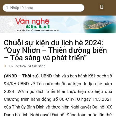
Lăng kính văn nghệ
Nghệ thuật
Bút ký – Phóng sự – Nhân vật
Nghiên cứu – Phê bình
Đời sống văn nghệ
Chuỗi sự kiện du lịch hè 2024:
“Quy Nhơn – Thiên đường biển
– Tỏa sáng và phát triển”
17/05/2024 9:49:46 Sáng
(VNBĐ – Thời sự).
UBND tỉnh vừa ban hành Kế hoạch số
94/KH-UBND về Tổ chức chuỗi sự kiện du lịch hè năm
2024. Với mục đích triển khai thực hiện có hiệu quả
Chương trình hành động số 06-CTr/TU ngày 14.5.2021
của Tỉnh ủy Bình Định về thực hiện Nghị quyết Đại hội XX
Đảng bộ tỉnh, Nghị quyết Đại hội Đảng toàn quốc lần thứ