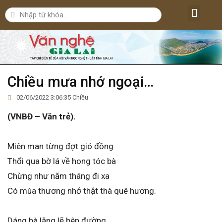
Lăng kính văn nghệ
Nghệ thuật
Bút ký – Phóng sự – Nhân vật
Nghiên cứu – Phê bình
Đời sống văn nghệ
Chiều mưa nhớ ngoại…
02/06/2022 3:06:35 Chiều
(VNBĐ – Văn trẻ).
Miên man từng đợt gió đồng
Thổi qua bờ lá về hong tóc bà
Chừng như năm tháng đi xa
Có mùa thương nhớ thật thà quê hương.
Dáng bà lặng lẽ bên đường