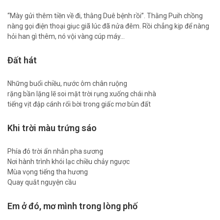
“Mày gửi thêm tiền về đi, thằng Duê bệnh rồi”. Thằng Puih chồng
nàng gọi điện thoại giục giã lúc đã nửa đêm. Rồi chẳng kịp để nàng
hỏi han gì thêm, nó vội vàng cúp máy…
Đất hát
Những buổi chiều, nước ôm chân ruộng
rặng bần lặng lẽ soi mặt trời rụng xuống chái nhà
tiếng vịt đập cánh rối bời trong giấc mơ bùn đất
Khi trời màu trứng sáo
Phía đó trời ẩn nhẫn pha sương
Nơi hành trình khói lạc chiều chảy ngược
Mùa vọng tiếng tha hương
Quay quắt nguyện cầu
Em ở đó, mơ mình trong lòng phố