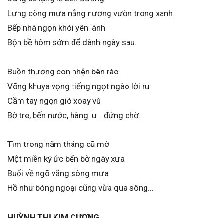
Lưng còng mưa nắng nương vườn trong xanh
Bếp nhà ngọn khói yên lành
Bộn bề hôm sớm để dành ngày sau.
Buồn thương con nhện bên rào
Võng khuya vọng tiếng ngọt ngào lời ru
Cầm tay ngọn gió xoay vù
Bờ tre, bến nước, hàng lu… đứng chờ.
Tìm trong năm tháng cũ mờ
Một miền ký ức bến bờ ngày xưa
Buổi về ngõ vắng sông mưa
Hồ như bóng ngoại cũng vừa qua sông…
HUỲNH THỊ KIM CƯƠNG