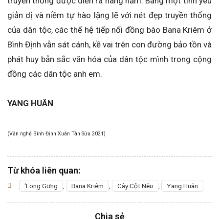
truyền thống được diễn ra hàng năm. Bằng một tình yêu
giản dị và niềm tự hào lặng lẽ với nét đẹp truyền thống
của dân tộc, các thế hệ tiếp nối đồng bào Bana Kriêm ở
Bình Định vẫn sát cánh, kề vai trên con đường bảo tồn và
phát huy bản sắc văn hóa của dân tộc mình trong cộng
đồng các dân tộc anh em.
YANG HUÂN
(Văn nghệ Bình Định Xuân Tân Sửu 2021)
Từ khóa liên quan:
‘Long Gưng
,
Bana Kriêm
,
Cây Cột Nêu
,
Yang Huân
Chia sẻ