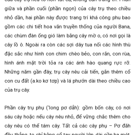
giữa và phần cuối (phần ngọn) của cây trụ theo chiều
nhỏ dần, hai phần này được trang trí khá công phu bao
gồm các chi tiết hoa văn truyền thống của người Bana,
các chùm đàn ống gió làm bằng cây mờ o, có nơi gọi là
cây lồ ô. Ngoài ra còn các sợi dây tua nối các hình thù
đặc sắc như hình con chim chèo bẻo, con rắn, con rùa,
hình ánh mặt trời tỏa ra các ánh hào quang rực rỡ.
Những năm gần đây, trụ cây nêu cải tiến, gắn thêm cổ
con cu đất (a.ko kơ tơp) và lá phướn dài theo chiều cao
của trụ cây.
Phần cây trụ phụ (‘long pơ dẳh): gồm bốn cây, có nơi
sáu cây hoặc nếu cây nêu nhỏ, để vững chắc thêm cho
cây nêu có thể tám cây. Tất cả các cây phụ – Pơ đăh
đều thẳng, to chỉ bằng cổ tay người lớn, dài gần ba mét,