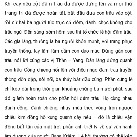
Khi cây nêu cột đâm trâu đã được dựng lên và mọi thứ
trang trí đã được hoà
n tất, bắt đầu đưa con trâu vào cột,
rồi cử hai ba người túc trực cả đêm, đánh, chọc không cho
trâu ngủ. Đến sáng sớm hôm sau thì tổ chức lễ hội đâm trâu.
Các già làng, thường là ba người khỏe mạnh, với trang phục
truyền thống, tay lăm lăm cầm con dao mác. Đứng gần con
trâu nói lời cúng các vị Thần – Yang. Dân làng đứng quanh
con trâu. Cồng chiêng nổi lên với điệu nhạc đâm trâu truyền
thống dồn dập, sôi nổi, ba thầy bắt đầu cúng. Phần cúng lễ
chỉ kéo dài trong thời gian khoảng chừng ba mươi phút, sau
đó giành hoàn toàn cho phần hội đâm trâu. Họ cùng nhau
đánh cồng, đánh chiêng, nhảy múa theo vòng tròn ngược
chiều kim đồng hồ xung quanh cây nêu – đó là chiều vận
động bất tận của mặt trời, phản ánh triết lý về sự vận hành
âm dương của người Bana Kriêm. Lễ hội thường có thể kéo