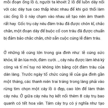
mỗi đoạn ống lồ ô, người ta khoét 2 lỗ để luồn dây nối
với các dây tua cao thấp khác nhau để khi gió thổi làm
các ống lồ ô này chạm vào nhau sẽ tạo nên âm thanh
rất hay. Gốc trụ cây nêu đâm trâu đã được chôn kĩ, chắc
chắn, một đoạn dây để buộc cổ con trâu đã được chuẩn
bị đảm bảo chắc chắn, chờ sẵn cuộc cúng lễ đâm trâu.
Ở những lễ cúng lớn trong gia đình như: lễ cúng sức
khỏe, lễ ăn lúa mới, đám cưới…, cây nêu được làm khá kỳ
công và tỉ mỉ tuy nó không lớn bằng cột đâm trâu của
dân làng. Trước ngày tổ chức cúng lễ của gia đình gần
một tháng, các thanh niên trai tráng trong làng phải vào
rừng tìm chọn một cây lồ ô đẹp, cao lớn để làm thân
cây nêu. Ở giữa cây nêu họ kết nối thêm 8 cây trụ bao
quanh có tết hoa văn. Tám cây trụ có ý nghĩa như tạo