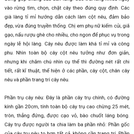
vào rừng tìm, chọn, chặt cây theo đúng quy định. Các
già làng tỉ mỉ hướng dẫn cách làm cột nêu, đảm bảo
đẹp, vừa đúng truyền thống. Chị em phụ nữ kiếm củi, giã
gạo, nấu rượu ghè cho nhiều, cho ngon để phục vụ trong
ngày lễ hội làng. Cây nêu được làm khá tỉ mỉ và công
phu. Nhìn toàn bộ cây cột nêu tưởng như đơn giản,
nhưng khi chăm chú nhìn cụ thể thì đường nét rất chi
tiết, rất kĩ thuật, thể hiện ở các phần, cây cột, chân cây
nêu và phần trang trí cây nêu.
Phần trụ cây nêu: Đây là phần cây trụ chính, có đường
kính gần 20cm, tính toàn bộ cây trụ cao chừng 25 mét,
tròn, thẳng đứng, được cạo vỏ, bào chuốt láng bóng.
Cây trụ được người ta chia làm ba phần nhỏ: Phần gốc
của cây trụ nêu to hơn tất cả, không cần trang trí. Phần