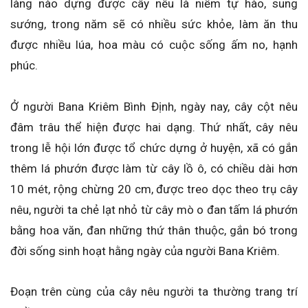
làng nào dựng được cây nêu là niềm tự hào, sung
sướng, trong năm sẽ có nhiều sức khỏe, làm ăn thu
được nhiều lúa, hoa màu có cuộc sống ấm no, hạnh
phúc.
Ở người Bana Kriêm Bình Định, ngày nay, cây cột nêu
đâm trâu thể hiện được hai dạng. Thứ nhất, cây nêu
trong lễ hội lớn được tổ chức dựng ở huyện, xã có gắn
thêm lá phướn được làm từ cây lồ ô, có chiều dài hơn
10 mét, rộng chừng 20 cm, được treo dọc theo trụ cây
nêu, người ta chẻ lạt nhỏ từ cây mò o đan tấm lá phướn
bằng hoa văn, đan những thứ thân thuộc, gắn bó trong
đời sống sinh hoạt hằng ngày của người Bana Kriêm.
Đoạn trên cùng của cây nêu người ta thường trang trí