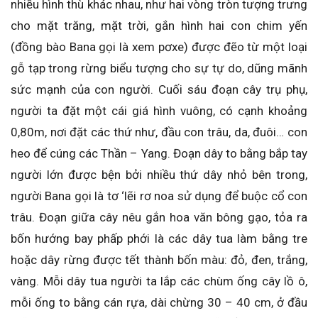
nhiều hình thù khác nhau, như hai vòng tròn tượng trưng
cho mặt trăng, mặt trời, gắn hình hai con chim yến
(đồng bào Bana gọi là xem pơxe) được đẽo từ một loại
gỗ tạp trong rừng biểu tượng cho sự tự do, dũng mãnh
sức mạnh của con người. Cuối sáu đoạn cây trụ phụ,
người ta đặt một cái giá hình vuông, có cạnh khoảng
0,80m, nơi đặt các thứ như, đầu con trâu, da, đuôi… con
heo để cúng các Thần – Yang. Đoạn dây to bằng bắp tay
người lớn được bện bởi nhiều thứ dây nhỏ bên trong,
người Bana gọi là tơ ‘lẽi rơ noa sử dụng để buộc cổ con
trâu. Đoạn giữa cây nêu gắn hoa văn bông gạo, tỏa ra
bốn hướng bay phấp phới là các dây tua làm bằng tre
hoặc dây rừng được tết thành bốn màu: đỏ, đen, trắng,
vàng. Mỗi dây tua người ta lắp các chùm ống cây lồ ô,
mỗi ống to bằng cán rựa, dài chừng 30 – 40 cm, ở đầu