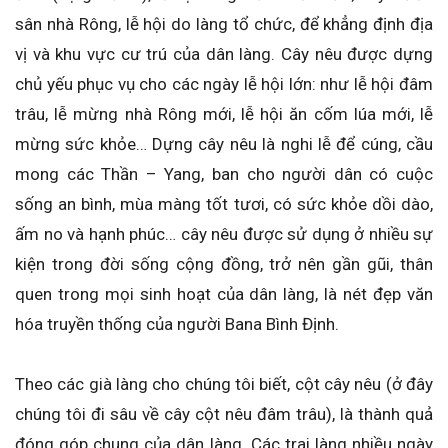
sân nhà Rông, lễ hội do làng tổ chức, để khẳng định địa
vị và khu vực cư trú của dân làng. Cây nêu được dựng
chủ yếu phục vụ cho các ngày lễ hội lớn: như lễ hội đâm
trâu, lễ mừng nhà Rông mới, lễ hội ăn cốm lúa mới, lễ
mừng sức khỏe… Dựng cây nêu là nghi lễ để cúng, cầu
mong các Thần – Yang, ban cho người dân có cuộc
sống an bình, mùa màng tốt tươi, có sức khỏe dồi dào,
ấm no và hạnh phúc… cây nêu được sử dụng ở nhiều sự
kiện trong đời sống cộng đồng, trở nên gần gũi, thân
quen trong mọi sinh hoạt của dân làng, là nét đẹp văn
hóa truyền thống của người Bana Bình Định.
Theo các già làng cho chúng tôi biết, cột cây nêu (ở đây
chúng tôi đi sâu về cây cột nêu đâm trâu), là thành quả
đóng góp chung của dân làng. Các trai làng nhiều ngày