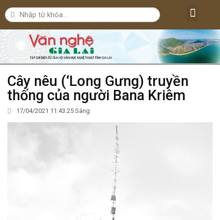
Lăng kính văn nghệ
Nghệ thuật
Bút ký – Phóng sự – Nhân vật
Nghiên cứu – Phê bình
Đời sống văn nghệ
Cây nêu (‘Long Gưng) truyền
thống của người Bana Kriêm
17/04/2021 11:43:25 Sáng